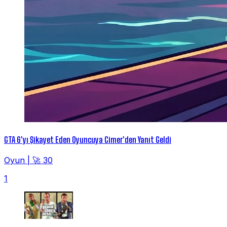
GTA 6'yı Şikayet Eden Oyuncuya Cimer'den Yanıt Geldi
Oyun
|
🚀 30
1