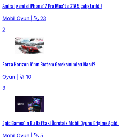
Amiral gemisi iPhone 17 Pro Max'te GTA 5 çalıştırıldı!
Mobil Oyun
|
🚀 23
2
Forza Horizon 6'nın Sistem Gereksinimleri Nasıl?
Oyun
|
🚀 10
3
Epic Games'in Bu Haftaki Ücretsiz Mobil Oyunu Erişime Açıldı
Mobil Oyun
|
🚀 5