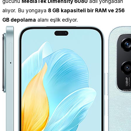
gücünü
MediaTek Dimensity 6080
adlı yongadan
alıyor. Bu yongaya
8 GB
kapasiteli bir RAM ve 256
GB depolama
alanı eşlik ediyor.