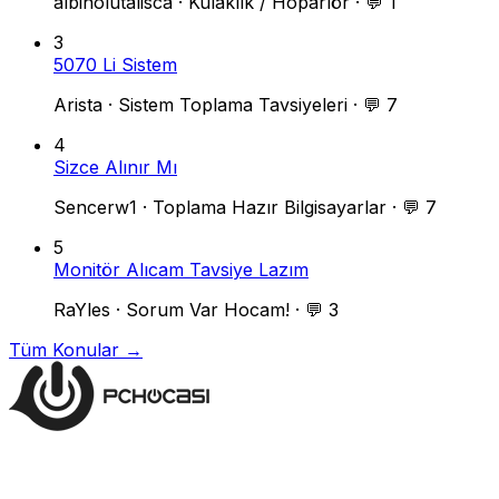
albinolutalisca
·
Kulaklık / Hoparlör
·
💬 1
3
5070 Li Sistem
Arista
·
Sistem Toplama Tavsiyeleri
·
💬 7
4
Sizce Alınır Mı
Sencerw1
·
Toplama Hazır Bilgisayarlar
·
💬 7
5
Monitör Alıcam Tavsiye Lazım
RaYles
·
Sorum Var Hocam!
·
💬 3
Tüm Konular →