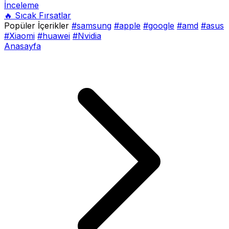
İnceleme
🔥 Sıcak Fırsatlar
Popüler İçerikler
#samsung
#apple
#google
#amd
#asus
#Xiaomi
#huawei
#Nvidia
Anasayfa