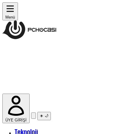
Menü
☀️
🌙
ÜYE GİRİŞİ
Teknoloji