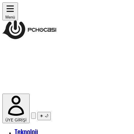
Menü
☀️
🌙
ÜYE GİRİŞİ
Teknoloji