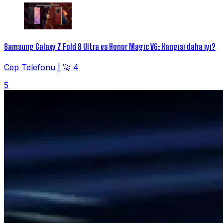
Samsung Galaxy Z Fold 8 Ultra vs Honor Magic V6: Hangisi daha iyi?
Cep Telefonu
|
🚀 4
5