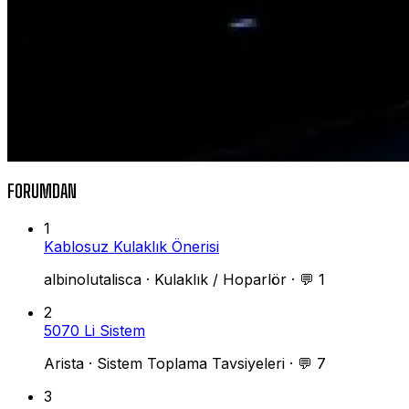
FORUMDAN
1
Kablosuz Kulaklık Önerisi
albinolutalisca
·
Kulaklık / Hoparlör
·
💬 1
2
5070 Li Sistem
Arista
·
Sistem Toplama Tavsiyeleri
·
💬 7
3