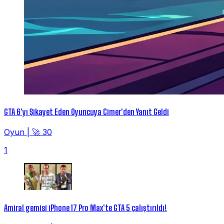
GTA 6'yı Şikayet Eden Oyuncuya Cimer'den Yanıt Geldi
Oyun
|
🚀 30
1
Amiral gemisi iPhone 17 Pro Max'te GTA 5 çalıştırıldı!