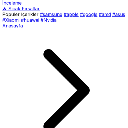
İnceleme
🔥 Sıcak Fırsatlar
Popüler İçerikler
#samsung
#apple
#google
#amd
#asus
#Xiaomi
#huawei
#Nvidia
Anasayfa