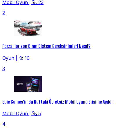
Mobil Oyun
|
🚀 23
2
Forza Horizon 6'nın Sistem Gereksinimleri Nasıl?
Oyun
|
🚀 10
3
Epic Games'in Bu Haftaki Ücretsiz Mobil Oyunu Erişime Açıldı
Mobil Oyun
|
🚀 5
4