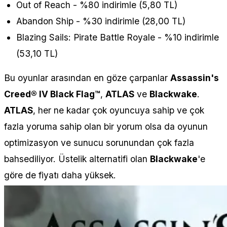
Out of Reach - %80 indirimle (5,80 TL)
Abandon Ship - %30 indirimle (28,00 TL)
Blazing Sails: Pirate Battle Royale - %10 indirimle
(53,10 TL)
Bu oyunlar arasından en göze çarpanlar
Assassin's
Creed® IV Black Flag™
,
ATLAS
ve
Blackwake
.
ATLAS
, her ne kadar çok oyuncuya sahip ve çok
fazla yoruma sahip olan bir yorum olsa da oyunun
optimizasyon ve sunucu sorunundan çok fazla
bahsediliyor. Üstelik alternatifi olan
Blackwake
'e
göre de fiyatı daha yüksek.