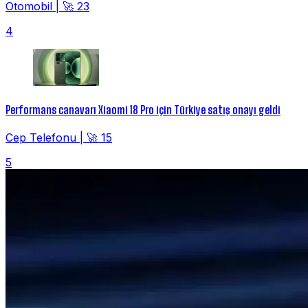
Otomobil
|
🚀 23
4
Performans canavarı Xiaomi 18 Pro için Türkiye satış onayı geldi
Cep Telefonu
|
🚀 15
5