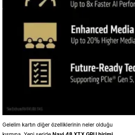
Gelelim kartın diğer özelliklerinin neler olduğu
kısmına. Yeni seride
Navi 48 XTX GPU birimi