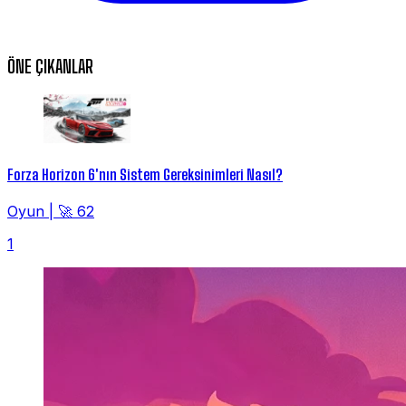
ÖNE ÇIKANLAR
Forza Horizon 6'nın Sistem Gereksinimleri Nasıl?
Oyun
|
🚀 62
1