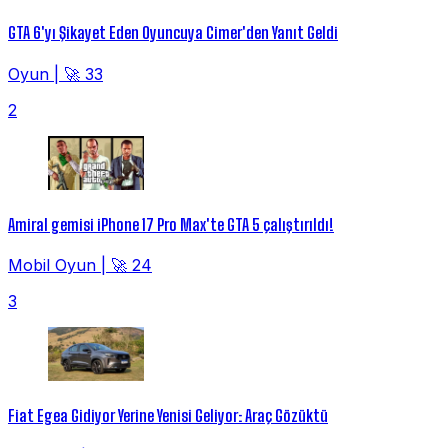
GTA 6'yı Şikayet Eden Oyuncuya Cimer'den Yanıt Geldi
Oyun
|
🚀 33
2
Amiral gemisi iPhone 17 Pro Max'te GTA 5 çalıştırıldı!
Mobil Oyun
|
🚀 24
3
Fiat Egea Gidiyor Yerine Yenisi Geliyor: Araç Gözüktü