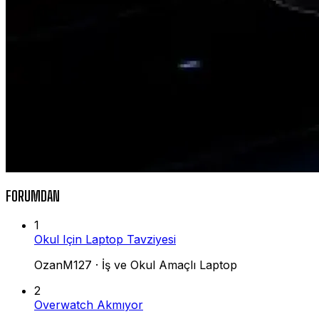
FORUMDAN
1
Okul Için Laptop Tavziyesi
OzanM127
·
İş ve Okul Amaçlı Laptop
2
Overwatch Akmıyor