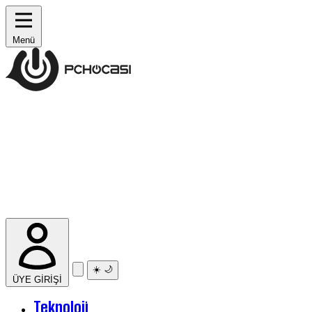
Menü
☀️
🌙
ÜYE GİRİŞİ
Teknoloji