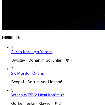
FORUMDAN
1
Ekran Kartı Için Yardım
Swolziy
·
Donanım Sorunları
·
💬 1
2
2K Monitör Önerisi
Beepz1
·
Sorum Var Hocam!
3
Wraith W75V2 Nasıl Kötümü?
Gorkem eskn
·
Klavye
·
💬 2