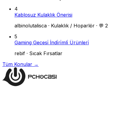
4
Kablosuz Kulaklık Önerisi
albinolutalisca
·
Kulaklık / Hoparlör
·
💬 2
5
Gaming Gecesi̇ İndi̇ri̇mli̇ Ürünleri̇
rebif
·
Sıcak Fırsatlar
Tüm Konular →