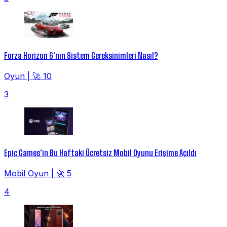
Forza Horizon 6'nın Sistem Gereksinimleri Nasıl?
Oyun
|
🚀 10
3
Epic Games'in Bu Haftaki Ücretsiz Mobil Oyunu Erişime Açıldı
Mobil Oyun
|
🚀 5
4