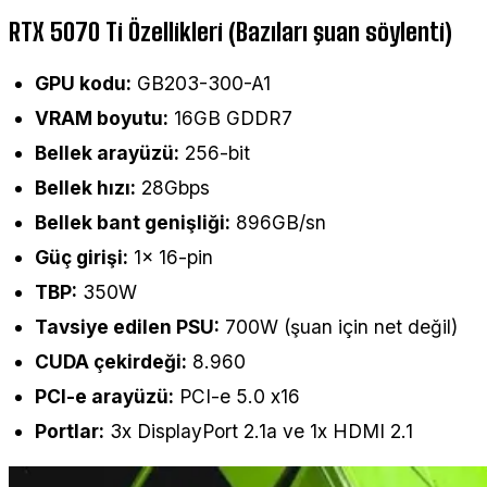
RTX 5070 Ti Özellikleri (Bazıları şuan söylenti)
GPU kodu:
GB203-300-A1
VRAM boyutu:
16GB GDDR7
Bellek arayüzü:
256-bit
Bellek hızı:
28Gbps
Bellek bant genişliği:
896GB/sn
Güç girişi:
1x 16-pin
TBP:
350W
Tavsiye edilen PSU:
700W (şuan için net değil)
CUDA çekirdeği:
8.960
PCI-e arayüzü:
PCI-e 5.0 x16
Portlar:
3x DisplayPort 2.1a ve 1x HDMI 2.1