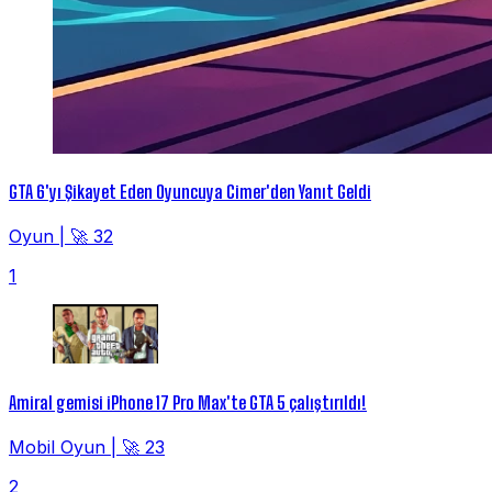
GTA 6'yı Şikayet Eden Oyuncuya Cimer'den Yanıt Geldi
Oyun
|
🚀 32
1
Amiral gemisi iPhone 17 Pro Max'te GTA 5 çalıştırıldı!
Mobil Oyun
|
🚀 23
2