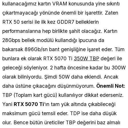
kullanacağımız kartın VRAM konusunda yine sıkıntı
çıkartmayacağı yönünde önemli bir işarettir. Zaten
RTX 50 serisi ile ilk kez GDDR7 belleklerin
performanslarına hep birlikte şahit olacağız. Kartın
28Gbps bellek modülü kullandığı ipucuna da
bakarsak 896Gb/sn bant genişliğine işaret eder. Tüm
bunlara ek olarak RTX 5070 Ti
350W TBP
değeri ile
geleceği söyleniyor. 2 hafta öncesine kadar bu 300W
olarak biliniyordu. Şimdi 50W daha eklendi. Ancak
daha üstüne çıkacağını düşünmüyorum.
Önemli Not:
TBP (Toplam kart gücü) kullanılıyor dikkat ederseniz.
Yani
RTX 5070 Ti
'ın tam yük altında çıkabileceği
maksimum gücü temsil eder. TDP ise daha düşük
olur. Bence bütün üreticiler TBP değerini baz almalı