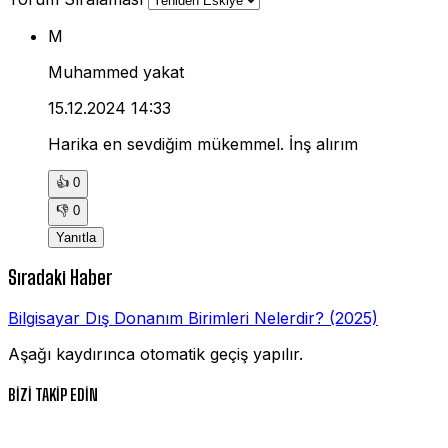
M
Muhammed yakat
15.12.2024 14:33
Harika en sevdiğim mükemmel. İnş alırım
👍
0
👎
0
Yanıtla
Sıradaki Haber
Bilgisayar Dış Donanım Birimleri Nelerdir? (2025)
Aşağı kaydırınca otomatik geçiş yapılır.
BİZİ TAKİP EDİN