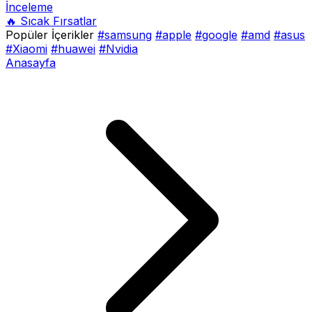
İnceleme
🔥 Sıcak Fırsatlar
Popüler İçerikler
#samsung
#apple
#google
#amd
#asus
#Xiaomi
#huawei
#Nvidia
Anasayfa