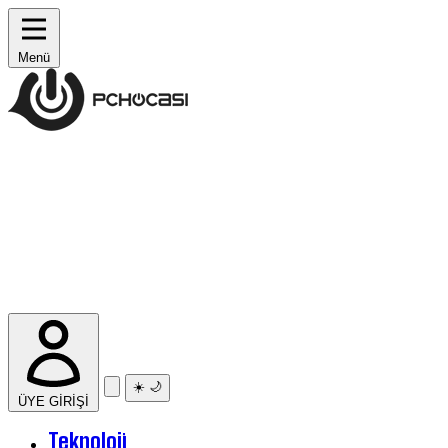
Menü
☀️
🌙
ÜYE GİRİŞİ
Teknoloji