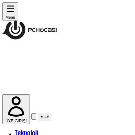
Menü
☀️
🌙
ÜYE GİRİŞİ
Teknoloji