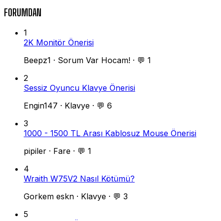
FORUMDAN
1
2K Monitör Önerisi
Beepz1
·
Sorum Var Hocam!
·
💬 1
2
Sessiz Oyuncu Klavye Önerisi
Engin147
·
Klavye
·
💬 6
3
1000 - 1500 TL Arası Kablosuz Mouse Önerisi
pipiler
·
Fare
·
💬 1
4
Wraith W75V2 Nasıl Kötümü?
Gorkem eskn
·
Klavye
·
💬 3
5