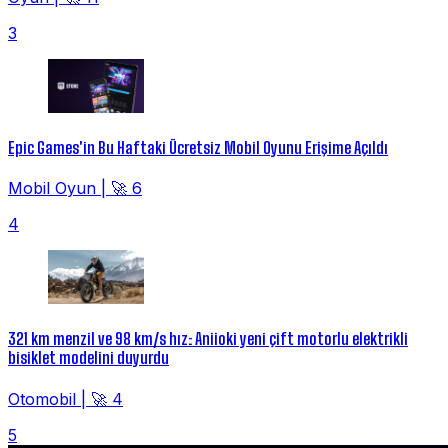
3
Epic Games'in Bu Haftaki Ücretsiz Mobil Oyunu Erişime Açıldı
Mobil Oyun
|
🚀 6
4
321 km menzil ve 98 km/s hız: Aniioki yeni çift motorlu elektrikli
bisiklet modelini duyurdu
Otomobil
|
🚀 4
5