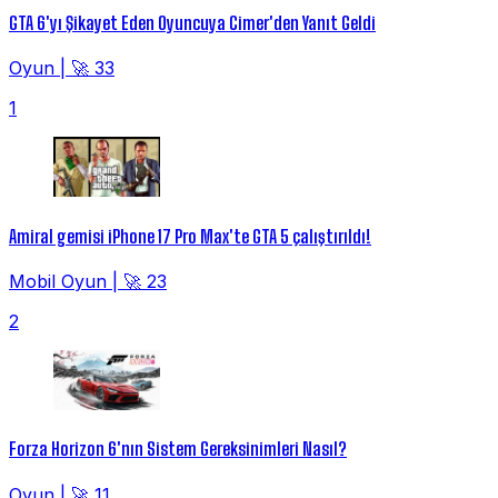
GTA 6'yı Şikayet Eden Oyuncuya Cimer'den Yanıt Geldi
Oyun
|
🚀 33
1
Amiral gemisi iPhone 17 Pro Max'te GTA 5 çalıştırıldı!
Mobil Oyun
|
🚀 23
2
Forza Horizon 6'nın Sistem Gereksinimleri Nasıl?
Oyun
|
🚀 11