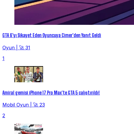
GTA 6'yı Şikayet Eden Oyuncuya Cimer'den Yanıt Geldi
Oyun
|
🚀 31
1
Amiral gemisi iPhone 17 Pro Max'te GTA 5 çalıştırıldı!
Mobil Oyun
|
🚀 23
2