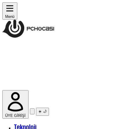
Menü
☀️
🌙
ÜYE GİRİŞİ
Teknoloji