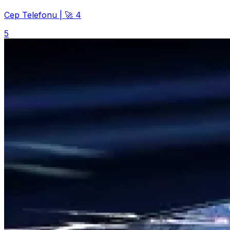
Cep Telefonu
|
🚀 4
5