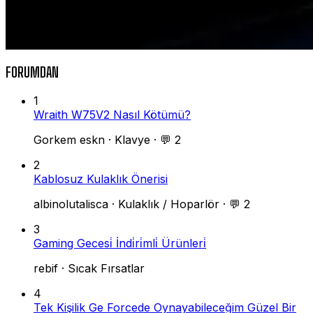
FORUMDAN
1
Wraith W75V2 Nasıl Kötümü?
Gorkem eskn
·
Klavye
·
💬 2
2
Kablosuz Kulaklık Önerisi
albinolutalisca
·
Kulaklık / Hoparlör
·
💬 2
3
Gaming Gecesi̇ İndi̇ri̇mli̇ Ürünleri̇
rebif
·
Sıcak Fırsatlar
4
Tek Kişilik Ge Forcede Oynayabileceğim Güzel Bir