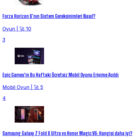
Forza Horizon 6'nın Sistem Gereksinimleri Nasıl?
Oyun
|
🚀 10
3
Epic Games'in Bu Haftaki Ücretsiz Mobil Oyunu Erişime Açıldı
Mobil Oyun
|
🚀 5
4
Samsung Galaxy Z Fold 8 Ultra vs Honor Magic V6: Hangisi daha iyi?