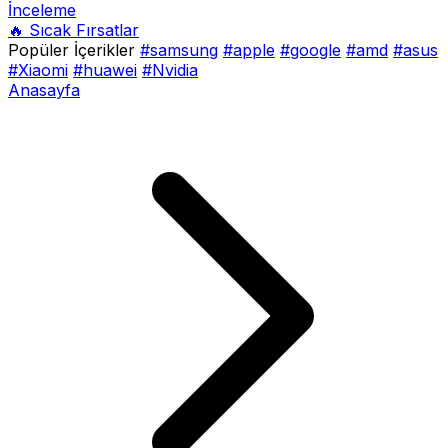
İnceleme
🔥 Sıcak Fırsatlar
Popüler İçerikler
#samsung
#apple
#google
#amd
#asus
#Xiaomi
#huawei
#Nvidia
Anasayfa