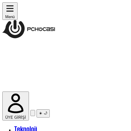
Menü
☀️
🌙
ÜYE GİRİŞİ
Teknoloji