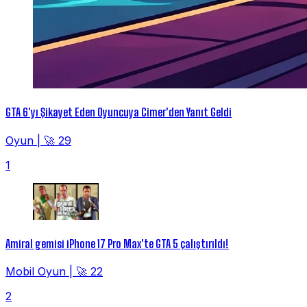
GTA 6'yı Şikayet Eden Oyuncuya Cimer'den Yanıt Geldi
Oyun
|
🚀 29
1
Amiral gemisi iPhone 17 Pro Max'te GTA 5 çalıştırıldı!
Mobil Oyun
|
🚀 22
2