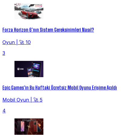
Forza Horizon 6'nın Sistem Gereksinimleri Nasıl?
Oyun
|
🚀 10
3
Epic Games'in Bu Haftaki Ücretsiz Mobil Oyunu Erişime Açıldı
Mobil Oyun
|
🚀 5
4