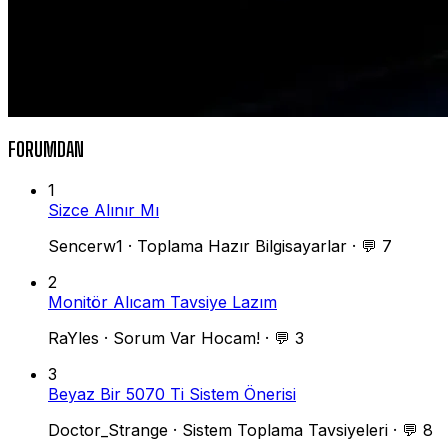
FORUMDAN
1
Sizce Alınır Mı
Sencerw1
·
Toplama Hazır Bilgisayarlar
·
💬 7
2
Monitör Alıcam Tavsiye Lazım
RaYles
·
Sorum Var Hocam!
·
💬 3
3
Beyaz Bir 5070 Ti Sistem Önerisi
Doctor_Strange
·
Sistem Toplama Tavsiyeleri
·
💬 8