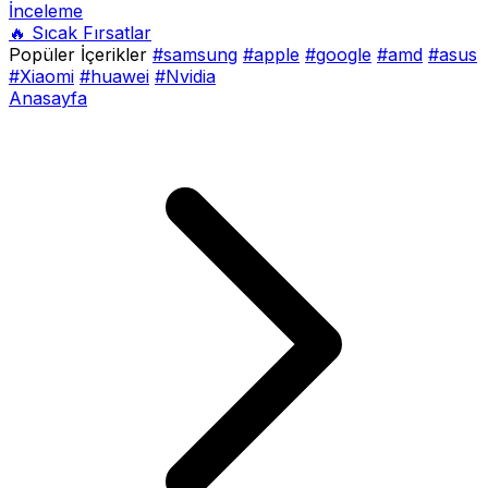
İnceleme
🔥 Sıcak Fırsatlar
Popüler İçerikler
#samsung
#apple
#google
#amd
#asus
#Xiaomi
#huawei
#Nvidia
Anasayfa