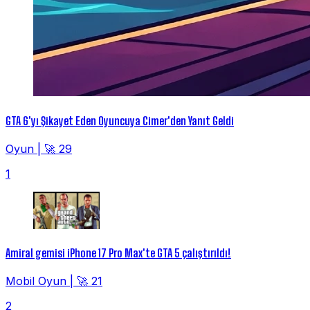
GTA 6'yı Şikayet Eden Oyuncuya Cimer'den Yanıt Geldi
Oyun
|
🚀 29
1
Amiral gemisi iPhone 17 Pro Max'te GTA 5 çalıştırıldı!
Mobil Oyun
|
🚀 21
2