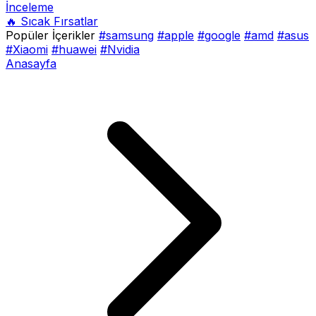
İnceleme
🔥 Sıcak Fırsatlar
Popüler İçerikler
#samsung
#apple
#google
#amd
#asus
#Xiaomi
#huawei
#Nvidia
Anasayfa