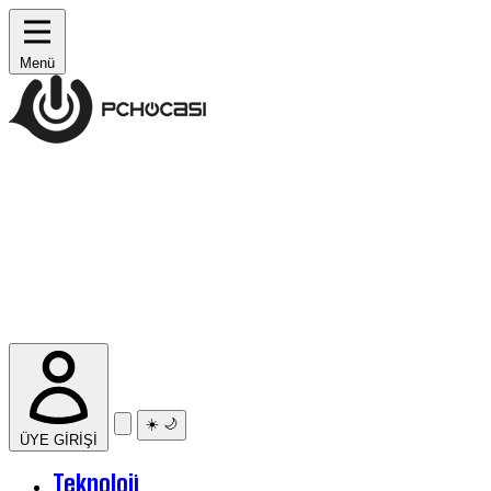
Menü
☀️
🌙
ÜYE GİRİŞİ
Teknoloji