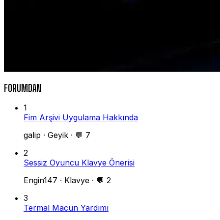
FORUMDAN
1
Fim Arşivi Uygulama Hakkında
galip
·
Geyik
·
💬 7
2
Sessiz Oyuncu Klavye Önerisi
Engin147
·
Klavye
·
💬 2
3
Termal Macun Yardımı