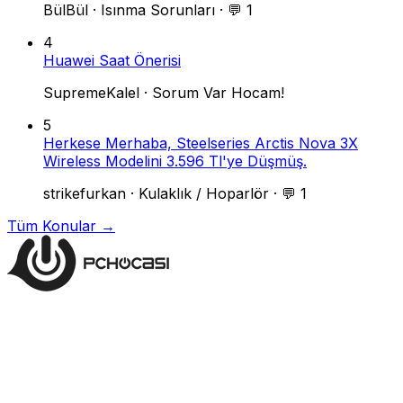
BülBül
·
Isınma Sorunları
·
💬 1
4
Huawei Saat Önerisi
SupremeKalel
·
Sorum Var Hocam!
5
Herkese Merhaba, Steelseries Arctis Nova 3X
Wireless Modelini 3.596 Tl'ye Düşmüş.
strikefurkan
·
Kulaklık / Hoparlör
·
💬 1
Tüm Konular →