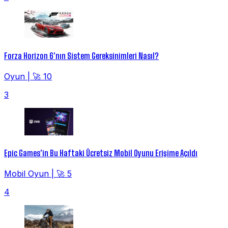
Forza Horizon 6'nın Sistem Gereksinimleri Nasıl?
Oyun
|
🚀 10
3
Epic Games'in Bu Haftaki Ücretsiz Mobil Oyunu Erişime Açıldı
Mobil Oyun
|
🚀 5
4