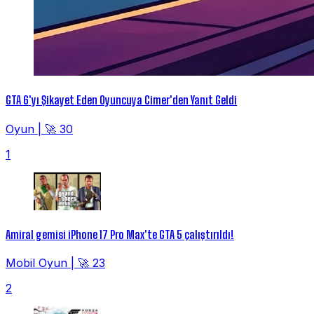
GTA 6'yı Şikayet Eden Oyuncuya Cimer'den Yanıt Geldi
Oyun
|
🚀 30
1
Amiral gemisi iPhone 17 Pro Max'te GTA 5 çalıştırıldı!
Mobil Oyun
|
🚀 23
2