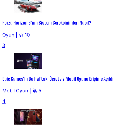
Forza Horizon 6'nın Sistem Gereksinimleri Nasıl?
Oyun
|
🚀 10
3
Epic Games'in Bu Haftaki Ücretsiz Mobil Oyunu Erişime Açıldı
Mobil Oyun
|
🚀 5
4