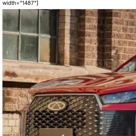
width="1487"]