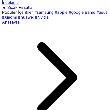
İnceleme
🔥 Sıcak Fırsatlar
Popüler İçerikler
#samsung
#apple
#google
#amd
#asus
#Xiaomi
#huawei
#Nvidia
Anasayfa