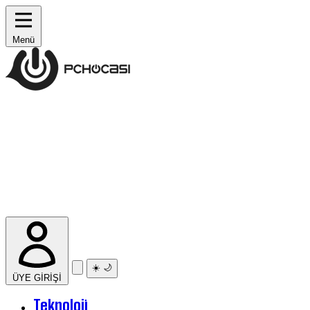
Menü
☀️
🌙
ÜYE GİRİŞİ
Teknoloji