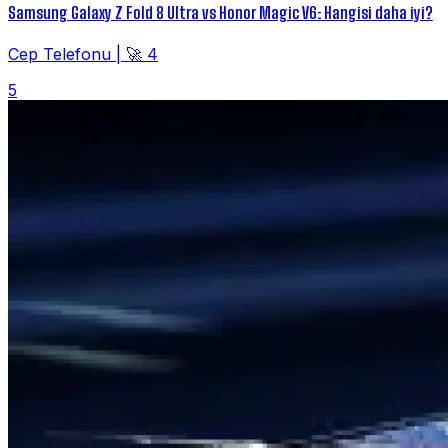
Samsung Galaxy Z Fold 8 Ultra vs Honor Magic V6: Hangisi daha iyi?
Cep Telefonu
|
🚀 4
5