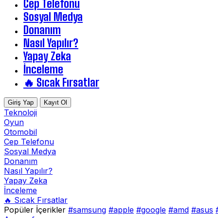
Cep Telefonu
Sosyal Medya
Donanım
Nasıl Yapılır?
Yapay Zeka
İnceleme
🔥 Sıcak Fırsatlar
Giriş Yap
Kayıt Ol
Teknoloji
Oyun
Otomobil
Cep Telefonu
Sosyal Medya
Donanım
Nasıl Yapılır?
Yapay Zeka
İnceleme
🔥 Sıcak Fırsatlar
Popüler İçerikler
#samsung
#apple
#google
#amd
#asus