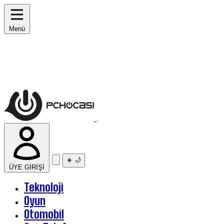
Menü
☀️
🌙
ÜYE GİRİŞİ
Teknoloji
Oyun
Otomobil