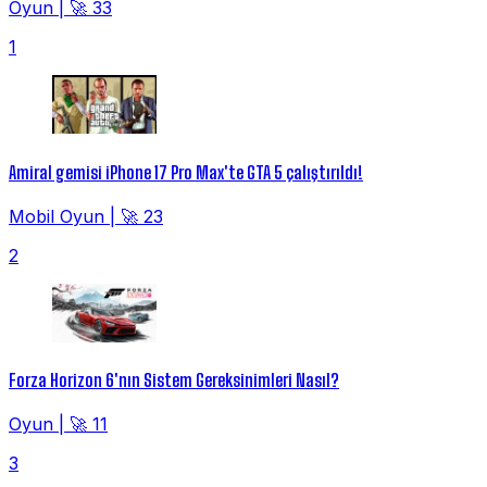
Oyun
|
🚀 33
1
Amiral gemisi iPhone 17 Pro Max'te GTA 5 çalıştırıldı!
Mobil Oyun
|
🚀 23
2
Forza Horizon 6'nın Sistem Gereksinimleri Nasıl?
Oyun
|
🚀 11
3