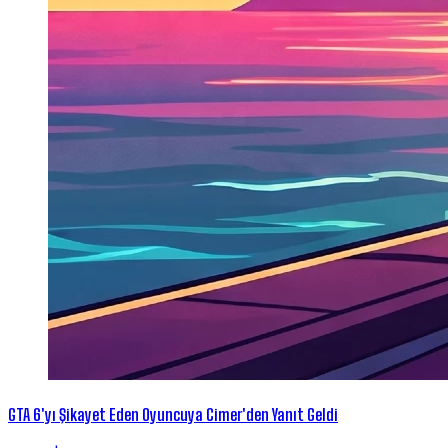
GTA 6'yı Şikayet Eden Oyuncuya Cimer'den Yanıt Geldi