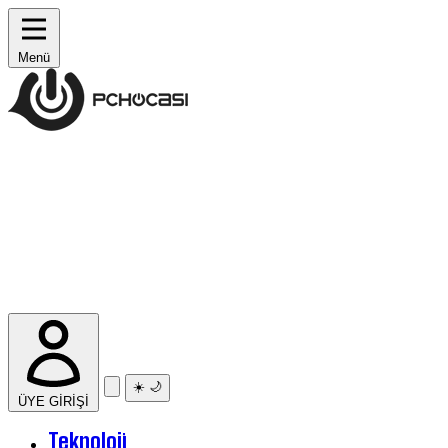
Menü
☀️
🌙
ÜYE GİRİŞİ
Teknoloji