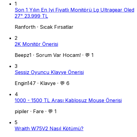
1
Son 1 Yılın En Iyi Fiyatlı Monitörü Lg Ultragear Oled
27" 23.999 TL
Ranforth
·
Sıcak Fırsatlar
2
2K Monitör Önerisi
Beepz1
·
Sorum Var Hocam!
·
💬 1
3
Sessiz Oyuncu Klavye Önerisi
Engin147
·
Klavye
·
💬 6
4
1000 - 1500 TL Arası Kablosuz Mouse Önerisi
pipiler
·
Fare
·
💬 1
5
Wraith W75V2 Nasıl Kötümü?