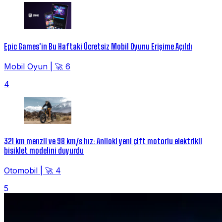
Epic Games'in Bu Haftaki Ücretsiz Mobil Oyunu Erişime Açıldı
Mobil Oyun
|
🚀 6
4
321 km menzil ve 98 km/s hız: Aniioki yeni çift motorlu elektrikli
bisiklet modelini duyurdu
Otomobil
|
🚀 4
5