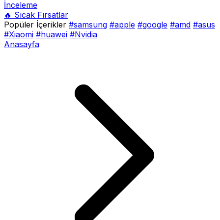
İnceleme
🔥 Sıcak Fırsatlar
Popüler İçerikler
#samsung
#apple
#google
#amd
#asus
#Xiaomi
#huawei
#Nvidia
Anasayfa