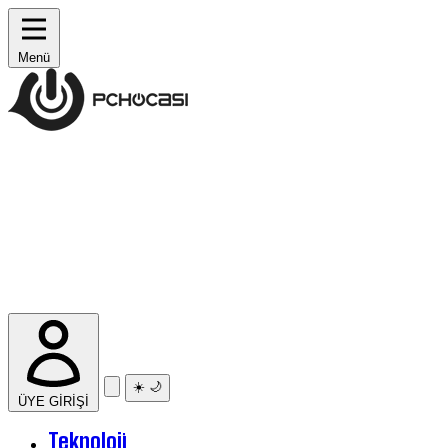
Menü
☀️
🌙
ÜYE GİRİŞİ
Teknoloji