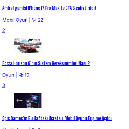
Amiral gemisi iPhone 17 Pro Max'te GTA 5 çalıştırıldı!
Mobil Oyun
|
🚀 22
2
Forza Horizon 6'nın Sistem Gereksinimleri Nasıl?
Oyun
|
🚀 10
3
Epic Games'in Bu Haftaki Ücretsiz Mobil Oyunu Erişime Açıldı