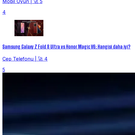
Mobil Oyun
|
🚀 5
4
Samsung Galaxy Z Fold 8 Ultra vs Honor Magic V6: Hangisi daha iyi?
Cep Telefonu
|
🚀 4
5