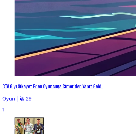
GTA 6'yı Şikayet Eden Oyuncuya Cimer'den Yanıt Geldi
Oyun
|
🚀 29
1