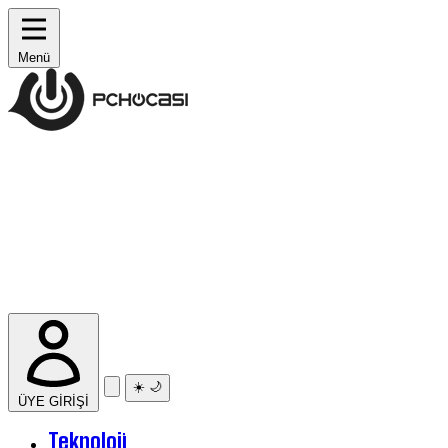
Menü
☀️
🌙
ÜYE GİRİŞİ
Teknoloji