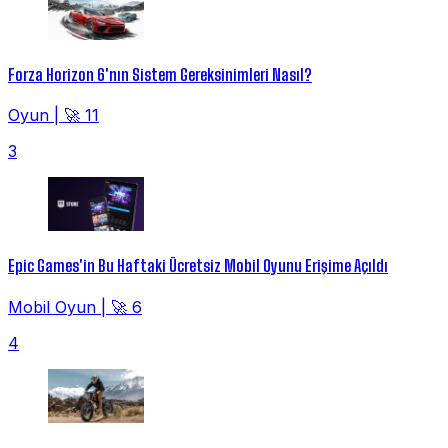
Forza Horizon 6'nın Sistem Gereksinimleri Nasıl?
Oyun
|
🚀 11
3
Epic Games'in Bu Haftaki Ücretsiz Mobil Oyunu Erişime Açıldı
Mobil Oyun
|
🚀 6
4