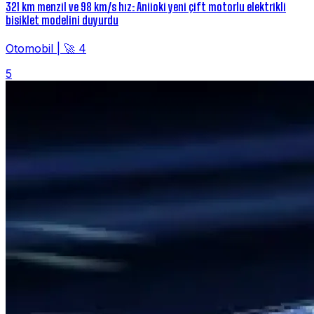
321 km menzil ve 98 km/s hız: Aniioki yeni çift motorlu elektrikli
bisiklet modelini duyurdu
Otomobil
|
🚀 4
5