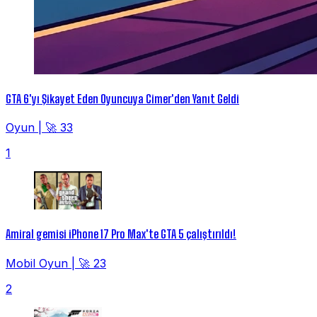
GTA 6'yı Şikayet Eden Oyuncuya Cimer'den Yanıt Geldi
Oyun
|
🚀 33
1
Amiral gemisi iPhone 17 Pro Max'te GTA 5 çalıştırıldı!
Mobil Oyun
|
🚀 23
2