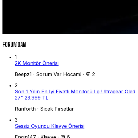
FORUMDAN
1
2K Monitör Önerisi
Beepz1
·
Sorum Var Hocam!
·
💬 2
2
Son 1 Yılın En Iyi Fiyatlı Monitörü Lg Ultragear Oled
27" 23.999 TL
Ranforth
·
Sıcak Fırsatlar
3
Sessiz Oyuncu Klavye Önerisi
Engin147
·
Klavye
·
💬 6