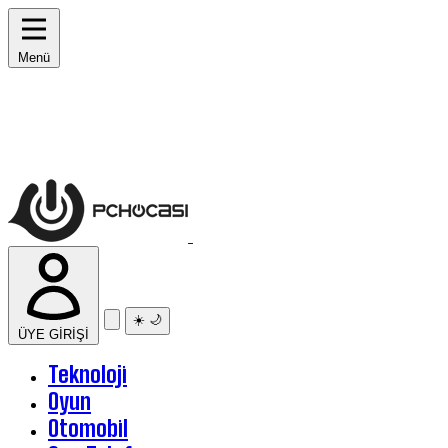
Menü
☀️
🌙
ÜYE GİRİŞİ
Teknoloji
Oyun
Otomobil