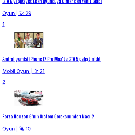
GTA 6'yı Şikayet Eden Oyuncuya Cimer'den Yanıt Geldi
Oyun
|
🚀 29
1
Amiral gemisi iPhone 17 Pro Max'te GTA 5 çalıştırıldı!
Mobil Oyun
|
🚀 21
2
Forza Horizon 6'nın Sistem Gereksinimleri Nasıl?
Oyun
|
🚀 10