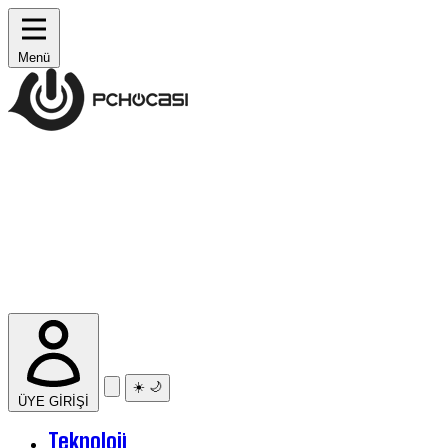
Menü
☀️
🌙
ÜYE GİRİŞİ
Teknoloji