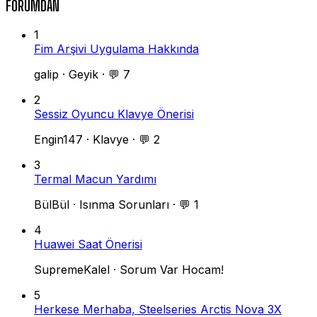
FORUMDAN
1
Fim Arşivi Uygulama Hakkında
galip
·
Geyik
·
💬 7
2
Sessiz Oyuncu Klavye Önerisi
Engin147
·
Klavye
·
💬 2
3
Termal Macun Yardımı
BülBül
·
Isınma Sorunları
·
💬 1
4
Huawei Saat Önerisi
SupremeKalel
·
Sorum Var Hocam!
5
Herkese Merhaba, Steelseries Arctis Nova 3X