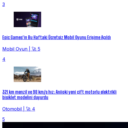
3
Epic Games'in Bu Haftaki Ücretsiz Mobil Oyunu Erişime Açıldı
Mobil Oyun
|
🚀 5
4
321 km menzil ve 98 km/s hız: Aniioki yeni çift motorlu elektrikli
bisiklet modelini duyurdu
Otomobil
|
🚀 4
5