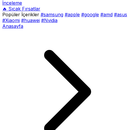
İnceleme
🔥 Sıcak Fırsatlar
Popüler İçerikler
#samsung
#apple
#google
#amd
#asus
#Xiaomi
#huawei
#Nvidia
Anasayfa