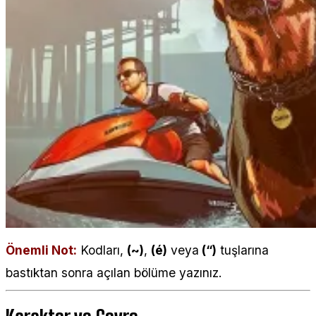
Önemli Not:
Kodları,
(~)
,
(é)
veya
(“)
tuşlarına
bastıktan sonra açılan bölüme yazınız.