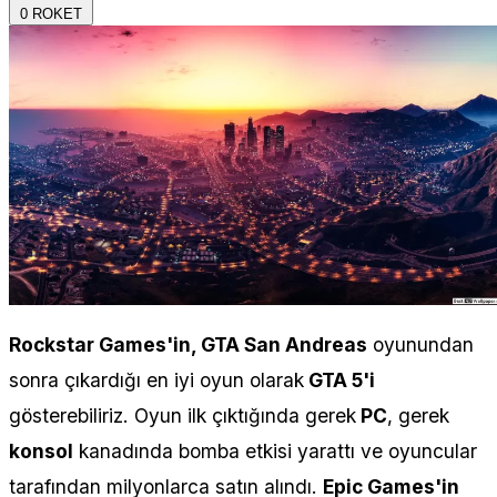
0
ROKET
Rockstar Games'in, GTA San Andreas
oyunundan
sonra çıkardığı en iyi oyun olarak
GTA 5'i
gösterebiliriz. Oyun ilk çıktığında gerek
PC
, gerek
konsol
kanadında bomba etkisi yarattı ve oyuncular
tarafından milyonlarca satın alındı.
Epic Games'in