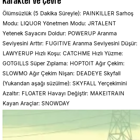
Karakter ve Çevre
Ölümsüzlük (5 Dakika Süreyle): PAINKILLER Sarhoş
Modu: LIQUOR Yönetmen Modu: JRTALENT
Yetenek Sayacını Doldur: POWERUP Aranma
Seviyesini Arttır: FUGITIVE Aranma Seviyesini Düşür:
LAWYERUP Hızlı Koşu: CATCHME Hızlı Yüzme:
GOTGILLS Süper Zıplama: HOPTOIT Ağır Çekim:
SLOWMO Ağır Çekim Nişan: DEADEYE Skyfall
(Yukarıdan aşağı süzülme): SKYFALL Yerçekimini
Azaltır: FLOATER Havayı Değiştir: MAKEITRAIN
Kayan Araçlar: SNOWDAY