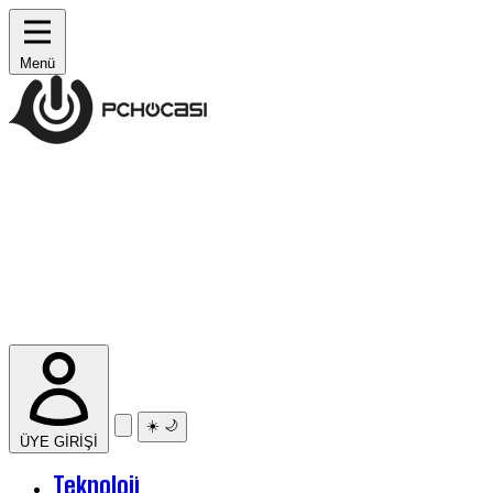
Menü
☀️
🌙
ÜYE GİRİŞİ
Teknoloji