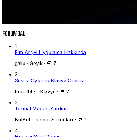
FORUMDAN
1
Fim Arşivi Uygulama Hakkında
galip
·
Geyik
·
💬 7
2
Sessiz Oyuncu Klavye Önerisi
Engin147
·
Klavye
·
💬 2
3
Termal Macun Yardımı
BülBül
·
Isınma Sorunları
·
💬 1
4
Huawei Saat Önerisi