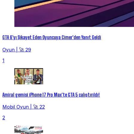
GTA 6'yı Şikayet Eden Oyuncuya Cimer'den Yanıt Geldi
Oyun
|
🚀 29
1
Amiral gemisi iPhone 17 Pro Max'te GTA 5 çalıştırıldı!
Mobil Oyun
|
🚀 22
2