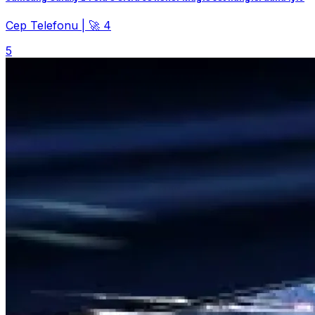
Cep Telefonu
|
🚀 4
5