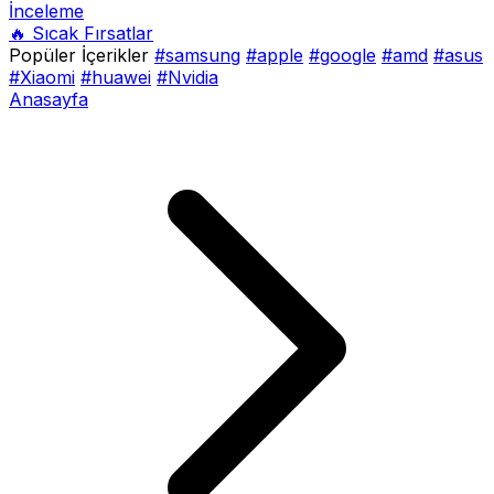
İnceleme
🔥 Sıcak Fırsatlar
Popüler İçerikler
#samsung
#apple
#google
#amd
#asus
#Xiaomi
#huawei
#Nvidia
Anasayfa