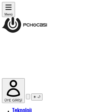
Menü
☀️
🌙
ÜYE GİRİŞİ
Teknoloji