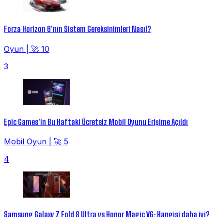
Forza Horizon 6'nın Sistem Gereksinimleri Nasıl?
Oyun
|
🚀 10
3
Epic Games'in Bu Haftaki Ücretsiz Mobil Oyunu Erişime Açıldı
Mobil Oyun
|
🚀 5
4
Samsung Galaxy Z Fold 8 Ultra vs Honor Magic V6: Hangisi daha iyi?