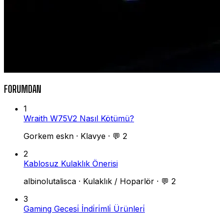
FORUMDAN
1
Wraith W75V2 Nasıl Kötümü?
Gorkem eskn
·
Klavye
·
💬 2
2
Kablosuz Kulaklık Önerisi
albinolutalisca
·
Kulaklık / Hoparlör
·
💬 2
3
Gaming Gecesi̇ İndi̇ri̇mli̇ Ürünleri̇