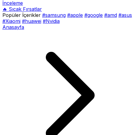
İnceleme
🔥 Sıcak Fırsatlar
Popüler İçerikler
#samsung
#apple
#google
#amd
#asus
#Xiaomi
#huawei
#Nvidia
Anasayfa