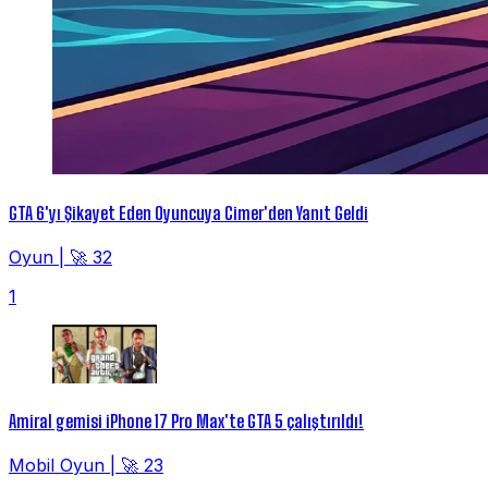
GTA 6'yı Şikayet Eden Oyuncuya Cimer'den Yanıt Geldi
Oyun
|
🚀 32
1
Amiral gemisi iPhone 17 Pro Max'te GTA 5 çalıştırıldı!
Mobil Oyun
|
🚀 23