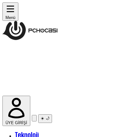
Menü
☀️
🌙
ÜYE GİRİŞİ
Teknoloji