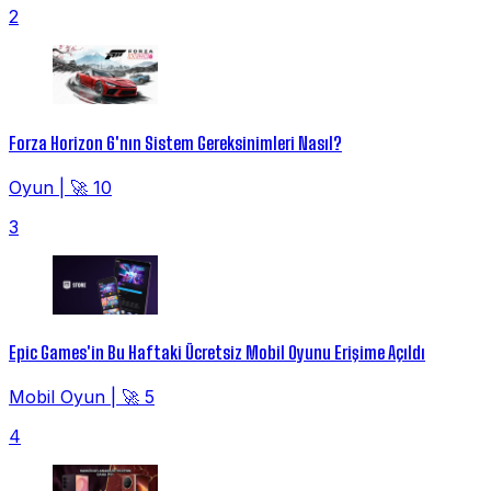
2
Forza Horizon 6'nın Sistem Gereksinimleri Nasıl?
Oyun
|
🚀 10
3
Epic Games'in Bu Haftaki Ücretsiz Mobil Oyunu Erişime Açıldı
Mobil Oyun
|
🚀 5
4