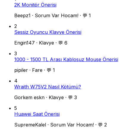
2K Monitör Önerisi
Beepz1
·
Sorum Var Hocam!
·
💬 1
2
Sessiz Oyuncu Klavye Önerisi
Engin147
·
Klavye
·
💬 6
3
1000 - 1500 TL Arası Kablosuz Mouse Önerisi
pipiler
·
Fare
·
💬 1
4
Wraith W75V2 Nasıl Kötümü?
Gorkem eskn
·
Klavye
·
💬 3
5
Huawei Saat Önerisi
SupremeKalel
·
Sorum Var Hocam!
·
💬 2