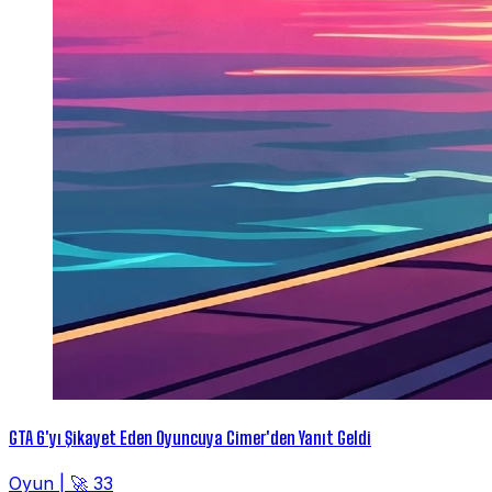
GTA 6'yı Şikayet Eden Oyuncuya Cimer'den Yanıt Geldi
Oyun
|
🚀 33