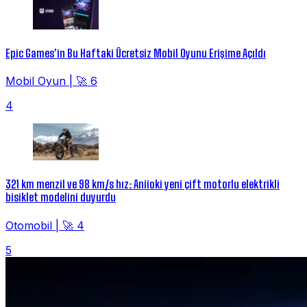
Epic Games'in Bu Haftaki Ücretsiz Mobil Oyunu Erişime Açıldı
Mobil Oyun
|
🚀 6
4
321 km menzil ve 98 km/s hız: Aniioki yeni çift motorlu elektrikli
bisiklet modelini duyurdu
Otomobil
|
🚀 4
5