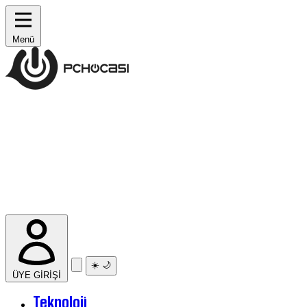
Menü
☀️
🌙
ÜYE GİRİŞİ
Teknoloji