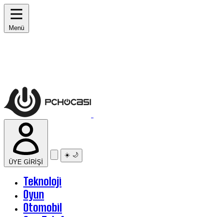
Menü
☀️
🌙
ÜYE GİRİŞİ
Teknoloji
Oyun
Otomobil