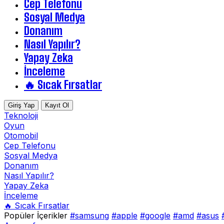
Cep Telefonu
Sosyal Medya
Donanım
Nasıl Yapılır?
Yapay Zeka
İnceleme
🔥 Sıcak Fırsatlar
Giriş Yap
Kayıt Ol
Teknoloji
Oyun
Otomobil
Cep Telefonu
Sosyal Medya
Donanım
Nasıl Yapılır?
Yapay Zeka
İnceleme
🔥 Sıcak Fırsatlar
Popüler İçerikler
#samsung
#apple
#google
#amd
#asus