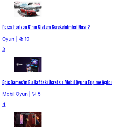
Forza Horizon 6'nın Sistem Gereksinimleri Nasıl?
Oyun
|
🚀 10
3
Epic Games'in Bu Haftaki Ücretsiz Mobil Oyunu Erişime Açıldı
Mobil Oyun
|
🚀 5
4