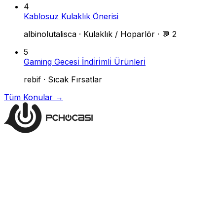
4
Kablosuz Kulaklık Önerisi
albinolutalisca
·
Kulaklık / Hoparlör
·
💬 2
5
Gaming Gecesi̇ İndi̇ri̇mli̇ Ürünleri̇
rebif
·
Sıcak Fırsatlar
Tüm Konular →