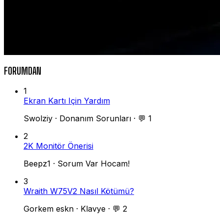
FORUMDAN
1
Ekran Kartı Için Yardım
Swolziy
·
Donanım Sorunları
·
💬 1
2
2K Monitör Önerisi
Beepz1
·
Sorum Var Hocam!
3
Wraith W75V2 Nasıl Kötümü?
Gorkem eskn
·
Klavye
·
💬 2