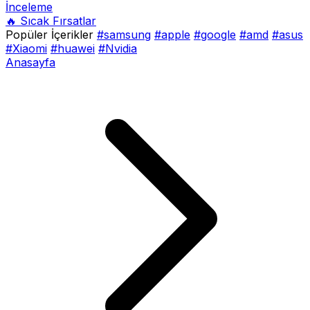
İnceleme
🔥 Sıcak Fırsatlar
Popüler İçerikler
#samsung
#apple
#google
#amd
#asus
#Xiaomi
#huawei
#Nvidia
Anasayfa