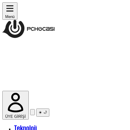
Menü
☀️
🌙
ÜYE GİRİŞİ
Teknoloji