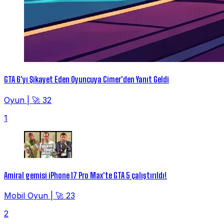
GTA 6'yı Şikayet Eden Oyuncuya Cimer'den Yanıt Geldi
Oyun
|
🚀 32
1
Amiral gemisi iPhone 17 Pro Max'te GTA 5 çalıştırıldı!
Mobil Oyun
|
🚀 23
2