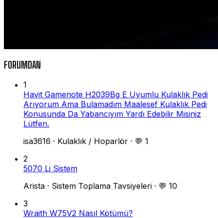
FORUMDAN
1
Havit Gamenote H2039Bg E Uyumlu Kulaklık Pedi
Arıyorum Ama Bulamadım Maalesef Kulaklık Pedi
Konusunda Da Yabancıyım Yardı Edebilir Misiniz
Lütfen.
isa3616
·
Kulaklık / Hoparlör
·
💬 1
2
5070 Li Sistem
Arista
·
Sistem Toplama Tavsiyeleri
·
💬 10
3
Wraith W75V2 Nasıl Kötümü?