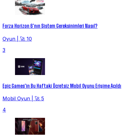
Forza Horizon 6'nın Sistem Gereksinimleri Nasıl?
Oyun
|
🚀 10
3
Epic Games'in Bu Haftaki Ücretsiz Mobil Oyunu Erişime Açıldı
Mobil Oyun
|
🚀 5
4