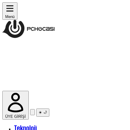
Menü
☀️
🌙
ÜYE GİRİŞİ
Teknoloji