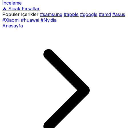
İnceleme
🔥 Sıcak Fırsatlar
Popüler İçerikler
#samsung
#apple
#google
#amd
#asus
#Xiaomi
#huawei
#Nvidia
Anasayfa