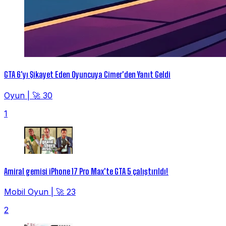
GTA 6'yı Şikayet Eden Oyuncuya Cimer'den Yanıt Geldi
Oyun
|
🚀 30
1
Amiral gemisi iPhone 17 Pro Max'te GTA 5 çalıştırıldı!
Mobil Oyun
|
🚀 23
2