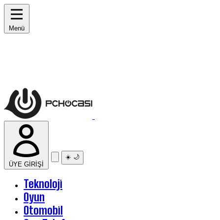
Menü
☀️
🌙
ÜYE GİRİŞİ
Teknoloji
Oyun
Otomobil