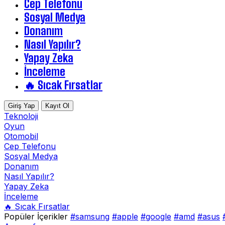
Cep Telefonu
Sosyal Medya
Donanım
Nasıl Yapılır?
Yapay Zeka
İnceleme
🔥 Sıcak Fırsatlar
Giriş Yap
Kayıt Ol
Teknoloji
Oyun
Otomobil
Cep Telefonu
Sosyal Medya
Donanım
Nasıl Yapılır?
Yapay Zeka
İnceleme
🔥 Sıcak Fırsatlar
Popüler İçerikler
#samsung
#apple
#google
#amd
#asus