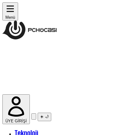
Menü
☀️
🌙
ÜYE GİRİŞİ
Teknoloji