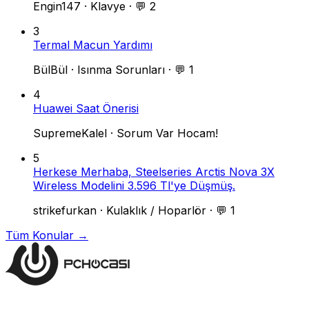
Engin147
·
Klavye
·
💬 2
3
Termal Macun Yardımı
BülBül
·
Isınma Sorunları
·
💬 1
4
Huawei Saat Önerisi
SupremeKalel
·
Sorum Var Hocam!
5
Herkese Merhaba, Steelseries Arctis Nova 3X
Wireless Modelini 3.596 Tl'ye Düşmüş.
strikefurkan
·
Kulaklık / Hoparlör
·
💬 1
Tüm Konular →