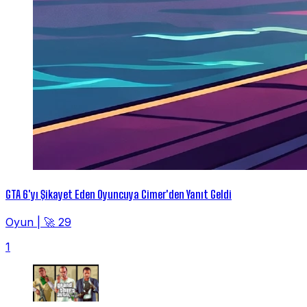
GTA 6'yı Şikayet Eden Oyuncuya Cimer'den Yanıt Geldi
Oyun
|
🚀 29
1