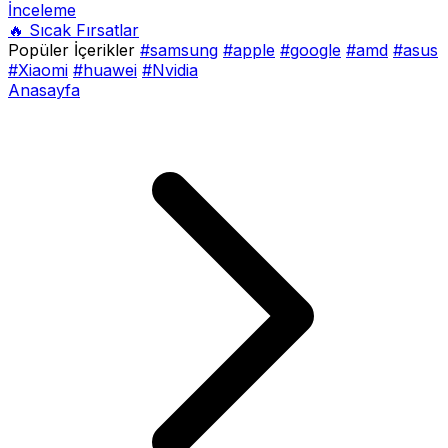
İnceleme
🔥 Sıcak Fırsatlar
Popüler İçerikler
#samsung
#apple
#google
#amd
#asus
#Xiaomi
#huawei
#Nvidia
Anasayfa