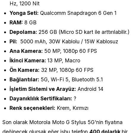
Hz, 1200 Nit
Yonga Seti:
Qualcomm Snapdragon 6 Gen 1
RAM:
8 GB
Depolama:
256 GB (Micro SD kart ile arttırılabilir.)
Pil:
5000 mAh, 30W Kablolu / 15W Kablosuz
Ana Kamera:
50 MP, 1080p 60 FPS
İkinci Kamera:
13 MP, Macro
Ön Kamera:
32 MP, 1080p 60 FPS
Bağlantılar:
5G, Wi-Fi 5, Bluetooth 5.1
İşletim Sistemi ve Arayüz:
Android 14
Dayanıklılık Sertifikaları:
?
Renk seçenekleri:
Krem, Kırmızı
Son olarak Motorola Moto G Stylus 5G'nin fiyatına
değinecek olursak eğer işbu telefon
400 dolarlık
bir