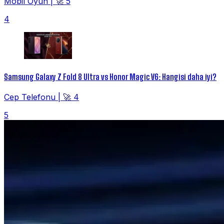
Mobil Oyun
|
🚀 5
4
Samsung Galaxy Z Fold 8 Ultra vs Honor Magic V6: Hangisi daha iyi?
Cep Telefonu
|
🚀 4
5