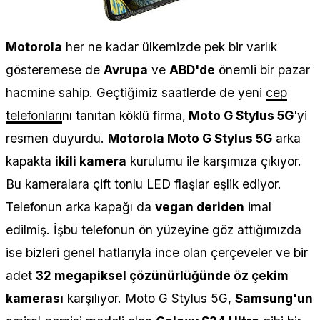
Motorola
her ne kadar ülkemizde pek bir varlık
gösteremese de
Avrupa
ve
ABD'de
önemli bir pazar
hacmine sahip. Geçtiğimiz saatlerde de yeni
cep
telefonları
nı tanıtan köklü firma,
Moto G Stylus 5G
'yi
resmen duyurdu.
Motorola Moto G Stylus 5G
arka
kapakta
ikili kamera
kurulumu ile karşımıza çıkıyor.
Bu kameralara çift tonlu LED flaşlar eşlik ediyor.
Telefonun arka kapağı da
vegan deriden
imal
edilmiş. İşbu telefonun ön yüzeyine göz attığımızda
ise bizleri genel hatlarıyla ince olan çerçeveler ve bir
adet
32 megapiksel çözünürlüğünde öz çekim
kamerası
karşılıyor. Moto G Stylus 5G,
Samsung'un