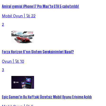
Amiral gemisi iPhone 17 Pro Max'te GTA 5 çalıştırıldı!
Mobil Oyun
|
🚀 22
2
Forza Horizon 6'nın Sistem Gereksinimleri Nasıl?
Oyun
|
🚀 10
3
Epic Games'in Bu Haftaki Ücretsiz Mobil Oyunu Erişime Açıldı