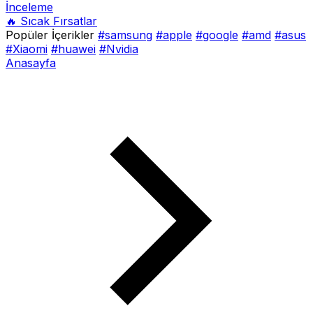
İnceleme
🔥 Sıcak Fırsatlar
Popüler İçerikler
#samsung
#apple
#google
#amd
#asus
#Xiaomi
#huawei
#Nvidia
Anasayfa