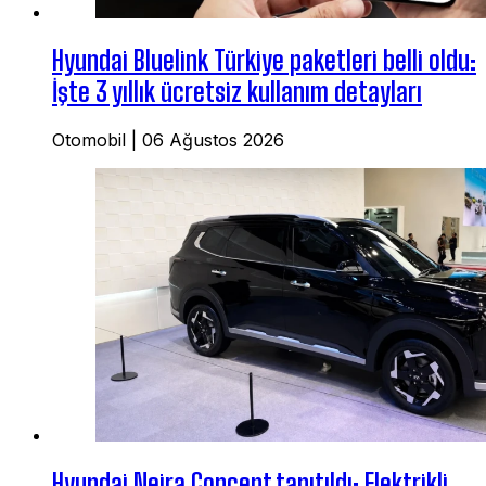
Hyundai Bluelink Türkiye paketleri belli oldu:
İşte 3 yıllık ücretsiz kullanım detayları
Otomobil
|
06 Ağustos 2026
Hyundai Neira Concept tanıtıldı: Elektrikli