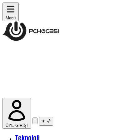
Menü
☀️
🌙
ÜYE GİRİŞİ
Teknoloji