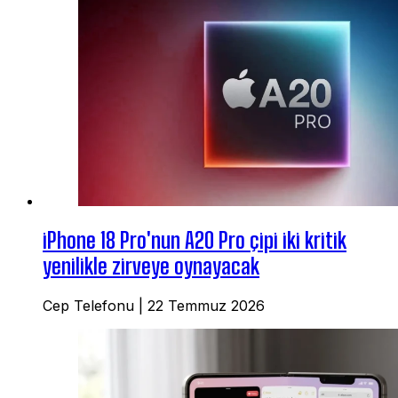
iPhone 18 Pro'nun A20 Pro çipi iki kritik
yenilikle zirveye oynayacak
Cep Telefonu
|
22 Temmuz 2026