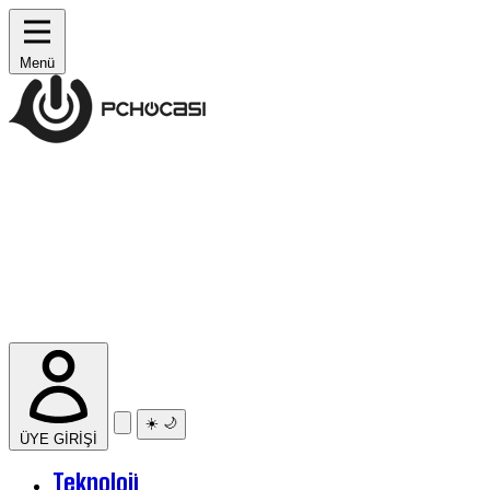
Menü
☀️
🌙
ÜYE GİRİŞİ
Teknoloji