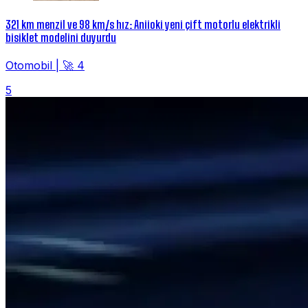
321 km menzil ve 98 km/s hız: Aniioki yeni çift motorlu elektrikli
bisiklet modelini duyurdu
Otomobil
|
🚀 4
5