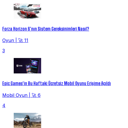
Forza Horizon 6'nın Sistem Gereksinimleri Nasıl?
Oyun
|
🚀 11
3
Epic Games'in Bu Haftaki Ücretsiz Mobil Oyunu Erişime Açıldı
Mobil Oyun
|
🚀 6
4