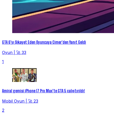
GTA 6'yı Şikayet Eden Oyuncuya Cimer'den Yanıt Geldi
Oyun
|
🚀 33
1
Amiral gemisi iPhone 17 Pro Max'te GTA 5 çalıştırıldı!
Mobil Oyun
|
🚀 23
2