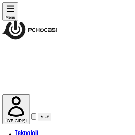
Menü
☀️
🌙
ÜYE GİRİŞİ
Teknoloji