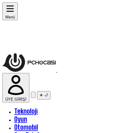
Menü
☀️
🌙
ÜYE GİRİŞİ
Teknoloji
Oyun
Otomobil