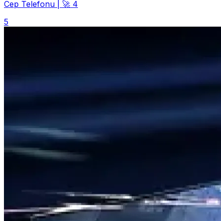
Cep Telefonu
|
🚀 4
5