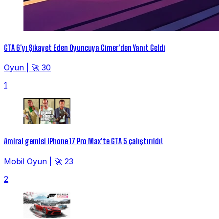
GTA 6'yı Şikayet Eden Oyuncuya Cimer'den Yanıt Geldi
Oyun
|
🚀 30
1
Amiral gemisi iPhone 17 Pro Max'te GTA 5 çalıştırıldı!
Mobil Oyun
|
🚀 23
2