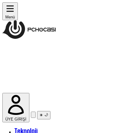
Menü
☀️
🌙
ÜYE GİRİŞİ
Teknoloji