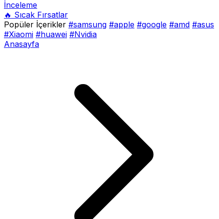
İnceleme
🔥 Sıcak Fırsatlar
Popüler İçerikler
#samsung
#apple
#google
#amd
#asus
#Xiaomi
#huawei
#Nvidia
Anasayfa