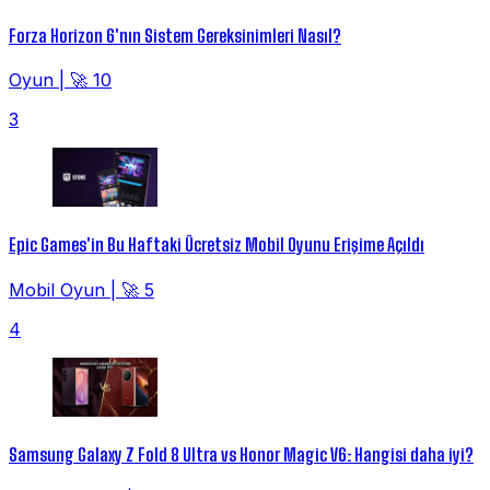
Forza Horizon 6'nın Sistem Gereksinimleri Nasıl?
Oyun
|
🚀 10
3
Epic Games'in Bu Haftaki Ücretsiz Mobil Oyunu Erişime Açıldı
Mobil Oyun
|
🚀 5
4
Samsung Galaxy Z Fold 8 Ultra vs Honor Magic V6: Hangisi daha iyi?