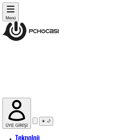
Menü
☀️
🌙
ÜYE GİRİŞİ
Teknoloji