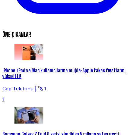
ÖNE ÇIKANLAR
iPhone, iPad ve Mac kullanıcılarına müjde: Apple takas fiyatlarını
yükseltti!
Cep Telefonu
|
🚀 1
1
Samsung Galaxy Z Fold 8 serisi şimdiden 5 milyon satışı geçti!