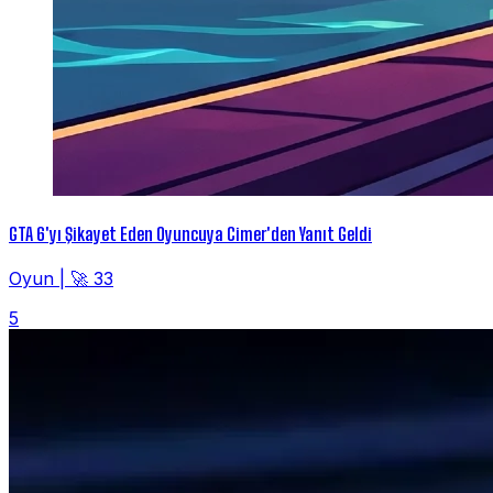
GTA 6'yı Şikayet Eden Oyuncuya Cimer'den Yanıt Geldi
Oyun
|
🚀 33
5