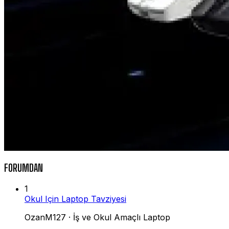
FORUMDAN
1
Okul Için Laptop Tavziyesi
OzanM127
·
İş ve Okul Amaçlı Laptop