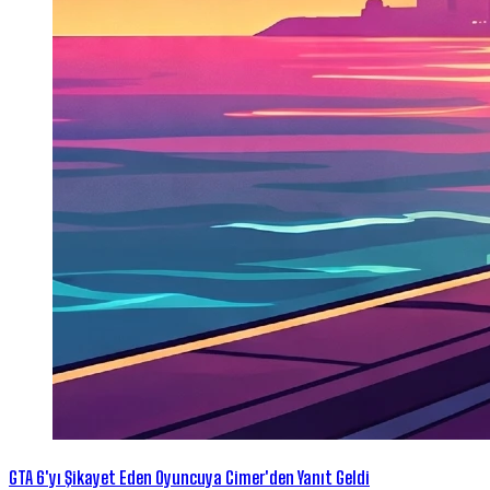
GTA 6'yı Şikayet Eden Oyuncuya Cimer'den Yanıt Geldi