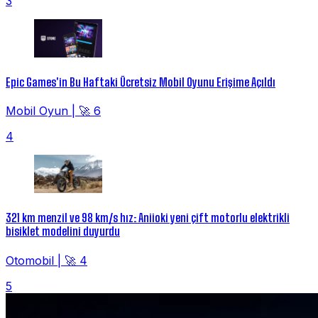
3
Epic Games'in Bu Haftaki Ücretsiz Mobil Oyunu Erişime Açıldı
Mobil Oyun
|
🚀 6
4
321 km menzil ve 98 km/s hız: Aniioki yeni çift motorlu elektrikli
bisiklet modelini duyurdu
Otomobil
|
🚀 4
5