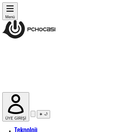
Menü
☀️
🌙
ÜYE GİRİŞİ
Teknoloji