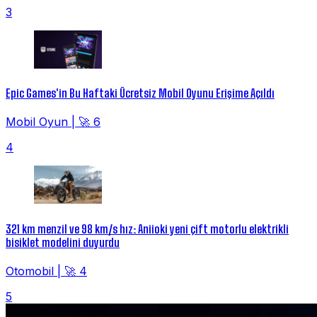
3
Epic Games'in Bu Haftaki Ücretsiz Mobil Oyunu Erişime Açıldı
Mobil Oyun
|
🚀 6
4
321 km menzil ve 98 km/s hız: Aniioki yeni çift motorlu elektrikli
bisiklet modelini duyurdu
Otomobil
|
🚀 4
5