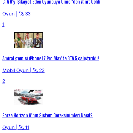
GTA 6'yı Şikayet Eden Oyuncuya Cimer'den Yanıt Geldi
Oyun
|
🚀 33
1
Amiral gemisi iPhone 17 Pro Max'te GTA 5 çalıştırıldı!
Mobil Oyun
|
🚀 23
2
Forza Horizon 6'nın Sistem Gereksinimleri Nasıl?
Oyun
|
🚀 11