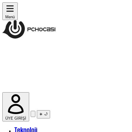
Menü
☀️
🌙
ÜYE GİRİŞİ
Teknoloji