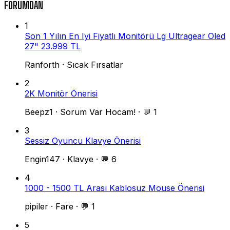
FORUMDAN
1
Son 1 Yılın En Iyi Fiyatlı Monitörü Lg Ultragear Oled
27" 23.999 TL
Ranforth
·
Sıcak Fırsatlar
2
2K Monitör Önerisi
Beepz1
·
Sorum Var Hocam!
·
💬 1
3
Sessiz Oyuncu Klavye Önerisi
Engin147
·
Klavye
·
💬 6
4
1000 - 1500 TL Arası Kablosuz Mouse Önerisi
pipiler
·
Fare
·
💬 1
5