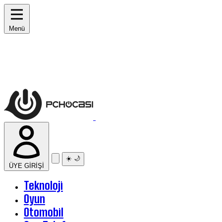
Menü
☀️
🌙
ÜYE GİRİŞİ
Teknoloji
Oyun
Otomobil