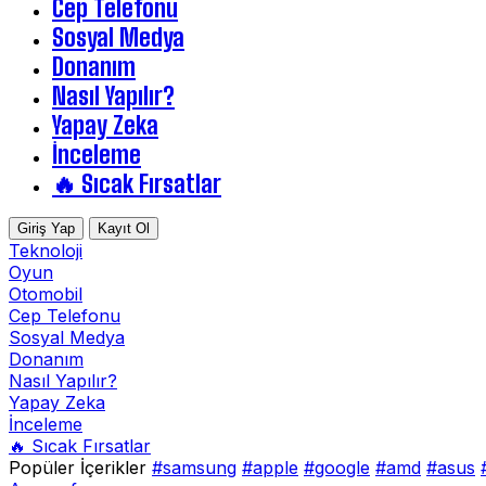
Cep Telefonu
Sosyal Medya
Donanım
Nasıl Yapılır?
Yapay Zeka
İnceleme
🔥 Sıcak Fırsatlar
Giriş Yap
Kayıt Ol
Teknoloji
Oyun
Otomobil
Cep Telefonu
Sosyal Medya
Donanım
Nasıl Yapılır?
Yapay Zeka
İnceleme
🔥 Sıcak Fırsatlar
Popüler İçerikler
#samsung
#apple
#google
#amd
#asus