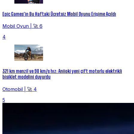
Epic Games'in Bu Haftaki Ücretsiz Mobil Oyunu Erişime Açıldı
Mobil Oyun
|
🚀 6
4
321 km menzil ve 98 km/s hız: Aniioki yeni çift motorlu elektrikli
bisiklet modelini duyurdu
Otomobil
|
🚀 4
5