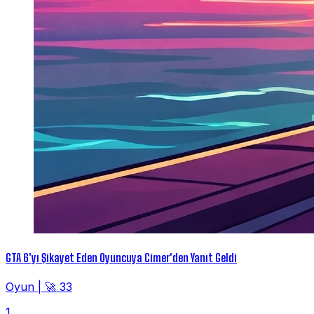
GTA 6'yı Şikayet Eden Oyuncuya Cimer'den Yanıt Geldi
Oyun
|
🚀 33
1