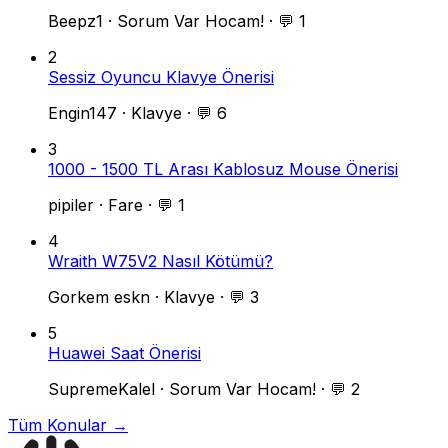
Beepz1
·
Sorum Var Hocam!
·
💬 1
2
Sessiz Oyuncu Klavye Önerisi
Engin147
·
Klavye
·
💬 6
3
1000 - 1500 TL Arası Kablosuz Mouse Önerisi
pipiler
·
Fare
·
💬 1
4
Wraith W75V2 Nasıl Kötümü?
Gorkem eskn
·
Klavye
·
💬 3
5
Huawei Saat Önerisi
SupremeKalel
·
Sorum Var Hocam!
·
💬 2
Tüm Konular →