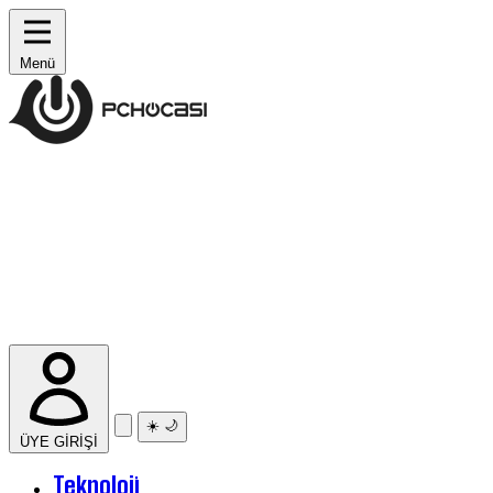
Menü
☀️
🌙
ÜYE GİRİŞİ
Teknoloji