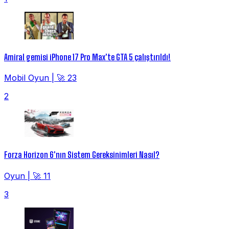
Amiral gemisi iPhone 17 Pro Max'te GTA 5 çalıştırıldı!
Mobil Oyun
|
🚀 23
2
Forza Horizon 6'nın Sistem Gereksinimleri Nasıl?
Oyun
|
🚀 11
3