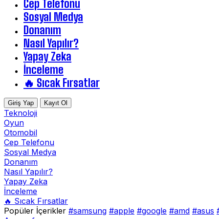
Cep Telefonu
Sosyal Medya
Donanım
Nasıl Yapılır?
Yapay Zeka
İnceleme
🔥 Sıcak Fırsatlar
Giriş Yap
Kayıt Ol
Teknoloji
Oyun
Otomobil
Cep Telefonu
Sosyal Medya
Donanım
Nasıl Yapılır?
Yapay Zeka
İnceleme
🔥 Sıcak Fırsatlar
Popüler İçerikler
#samsung
#apple
#google
#amd
#asus