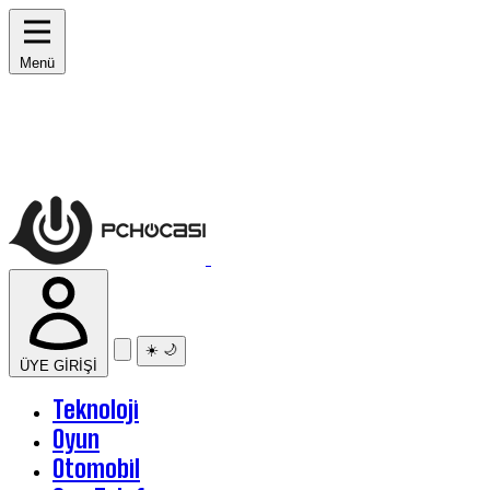
Menü
☀️
🌙
ÜYE GİRİŞİ
Teknoloji
Oyun
Otomobil