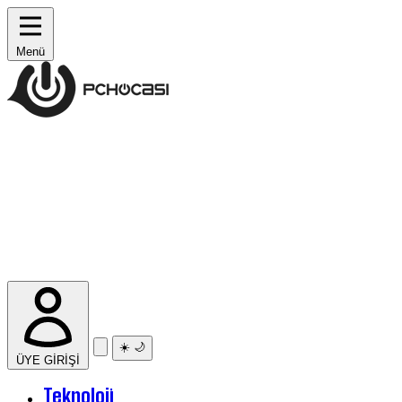
Menü
☀️
🌙
ÜYE GİRİŞİ
Teknoloji