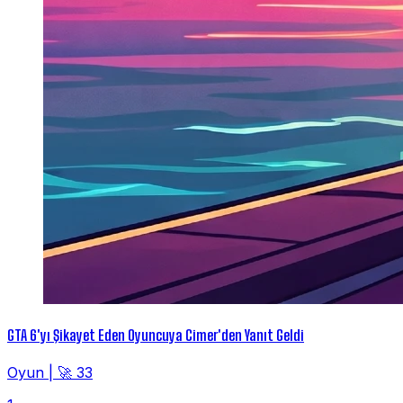
GTA 6'yı Şikayet Eden Oyuncuya Cimer'den Yanıt Geldi
Oyun
|
🚀 33