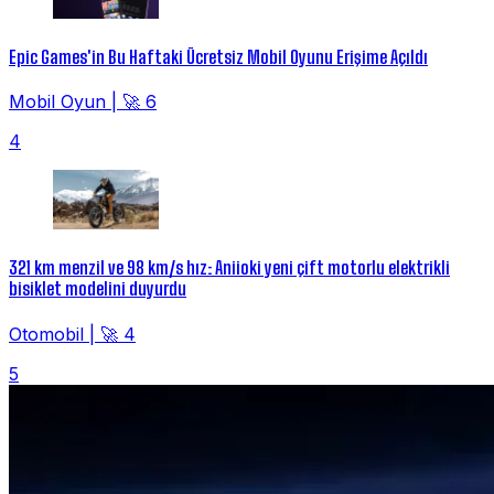
Epic Games'in Bu Haftaki Ücretsiz Mobil Oyunu Erişime Açıldı
Mobil Oyun
|
🚀 6
4
321 km menzil ve 98 km/s hız: Aniioki yeni çift motorlu elektrikli
bisiklet modelini duyurdu
Otomobil
|
🚀 4
5