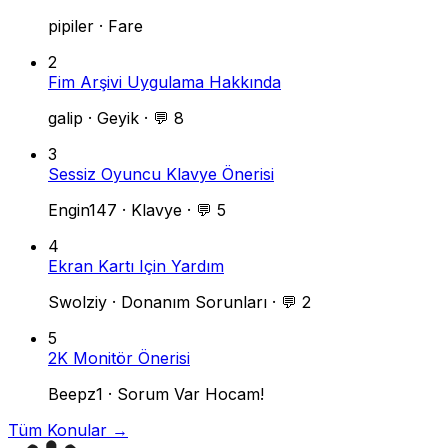
pipiler
·
Fare
2
Fim Arşivi Uygulama Hakkında
galip
·
Geyik
·
💬 8
3
Sessiz Oyuncu Klavye Önerisi
Engin147
·
Klavye
·
💬 5
4
Ekran Kartı Için Yardım
Swolziy
·
Donanım Sorunları
·
💬 2
5
2K Monitör Önerisi
Beepz1
·
Sorum Var Hocam!
Tüm Konular →