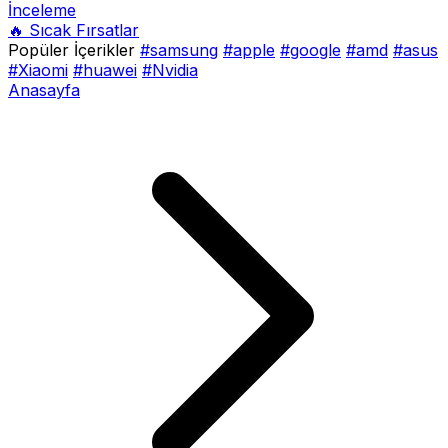
İnceleme
🔥 Sıcak Fırsatlar
Popüler İçerikler
#samsung
#apple
#google
#amd
#asus
#Xiaomi
#huawei
#Nvidia
Anasayfa