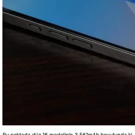
Bu noktada düz 16 modelinin 3.561mAh boyutunda ki