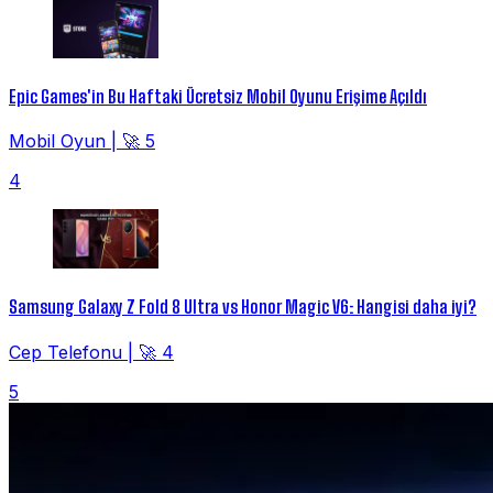
Epic Games'in Bu Haftaki Ücretsiz Mobil Oyunu Erişime Açıldı
Mobil Oyun
|
🚀 5
4
Samsung Galaxy Z Fold 8 Ultra vs Honor Magic V6: Hangisi daha iyi?
Cep Telefonu
|
🚀 4
5