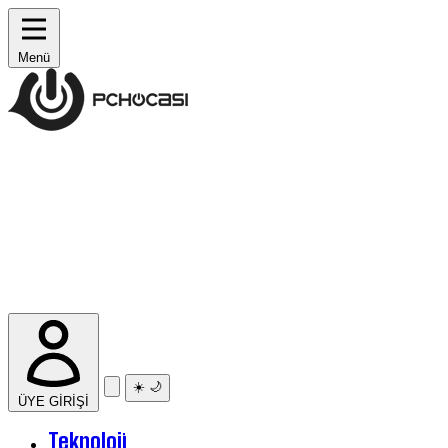
Menü
☀️
🌙
ÜYE GİRİŞİ
Teknoloji