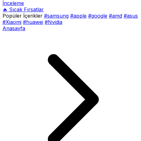
İnceleme
🔥 Sıcak Fırsatlar
Popüler İçerikler
#samsung
#apple
#google
#amd
#asus
#Xiaomi
#huawei
#Nvidia
Anasayfa