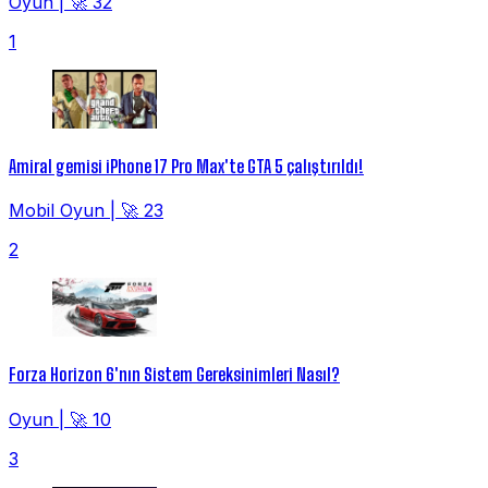
Oyun
|
🚀 32
1
Amiral gemisi iPhone 17 Pro Max'te GTA 5 çalıştırıldı!
Mobil Oyun
|
🚀 23
2
Forza Horizon 6'nın Sistem Gereksinimleri Nasıl?
Oyun
|
🚀 10
3