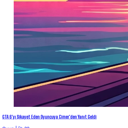
GTA 6'yı Şikayet Eden Oyuncuya Cimer'den Yanıt Geldi