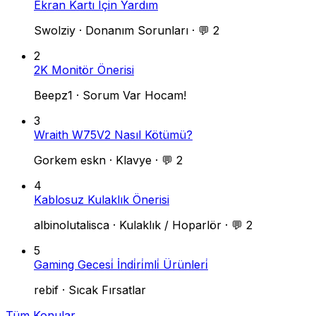
Ekran Kartı Için Yardım
Swolziy
·
Donanım Sorunları
·
💬 2
2
2K Monitör Önerisi
Beepz1
·
Sorum Var Hocam!
3
Wraith W75V2 Nasıl Kötümü?
Gorkem eskn
·
Klavye
·
💬 2
4
Kablosuz Kulaklık Önerisi
albinolutalisca
·
Kulaklık / Hoparlör
·
💬 2
5
Gaming Gecesi̇ İndi̇ri̇mli̇ Ürünleri̇
rebif
·
Sıcak Fırsatlar
Tüm Konular →