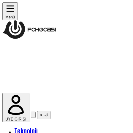
Menü
☀️
🌙
ÜYE GİRİŞİ
Teknoloji