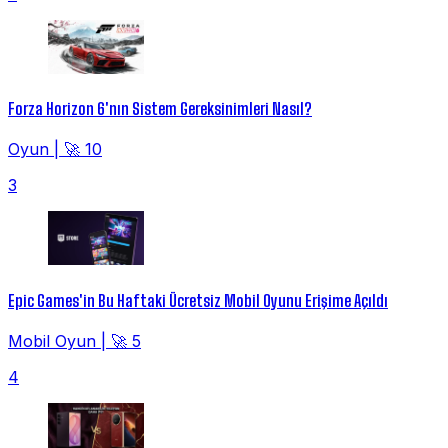
Forza Horizon 6'nın Sistem Gereksinimleri Nasıl?
Oyun
|
🚀 10
3
Epic Games'in Bu Haftaki Ücretsiz Mobil Oyunu Erişime Açıldı
Mobil Oyun
|
🚀 5
4