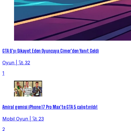
GTA 6'yı Şikayet Eden Oyuncuya Cimer'den Yanıt Geldi
Oyun
|
🚀 32
1
Amiral gemisi iPhone 17 Pro Max'te GTA 5 çalıştırıldı!
Mobil Oyun
|
🚀 23
2