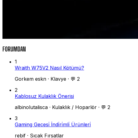
FORUMDAN
1
Wraith W75V2 Nasıl Kötümü?
Gorkem eskn
·
Klavye
·
💬 2
2
Kablosuz Kulaklık Önerisi
albinolutalisca
·
Kulaklık / Hoparlör
·
💬 2
3
Gaming Gecesi̇ İndi̇ri̇mli̇ Ürünleri̇
rebif
·
Sıcak Fırsatlar