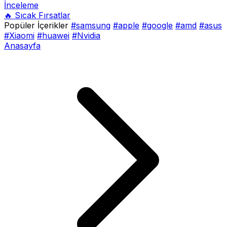
İnceleme
🔥 Sıcak Fırsatlar
Popüler İçerikler
#samsung
#apple
#google
#amd
#asus
#Xiaomi
#huawei
#Nvidia
Anasayfa