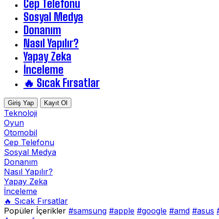
Cep Telefonu
Sosyal Medya
Donanım
Nasıl Yapılır?
Yapay Zeka
İnceleme
🔥 Sıcak Fırsatlar
Giriş Yap
Kayıt Ol
Teknoloji
Oyun
Otomobil
Cep Telefonu
Sosyal Medya
Donanım
Nasıl Yapılır?
Yapay Zeka
İnceleme
🔥 Sıcak Fırsatlar
Popüler İçerikler
#samsung
#apple
#google
#amd
#asus