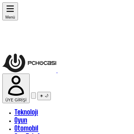
Menü
☀️
🌙
ÜYE GİRİŞİ
Teknoloji
Oyun
Otomobil