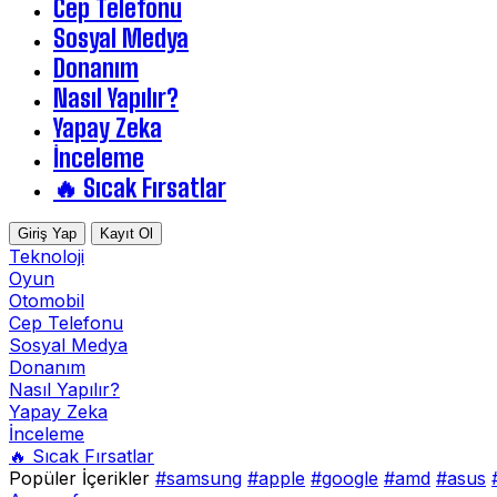
Cep Telefonu
Sosyal Medya
Donanım
Nasıl Yapılır?
Yapay Zeka
İnceleme
🔥 Sıcak Fırsatlar
Giriş Yap
Kayıt Ol
Teknoloji
Oyun
Otomobil
Cep Telefonu
Sosyal Medya
Donanım
Nasıl Yapılır?
Yapay Zeka
İnceleme
🔥 Sıcak Fırsatlar
Popüler İçerikler
#samsung
#apple
#google
#amd
#asus