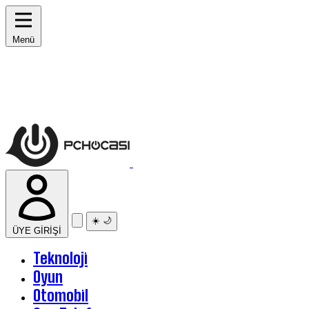
Menü
☀️
🌙
ÜYE GİRİŞİ
Teknoloji
Oyun
Otomobil