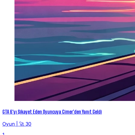
GTA 6'yı Şikayet Eden Oyuncuya Cimer'den Yanıt Geldi
Oyun
|
🚀 30
1