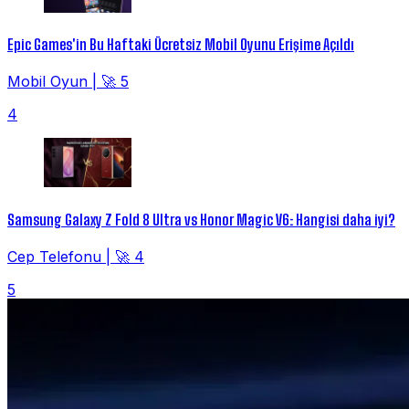
Epic Games'in Bu Haftaki Ücretsiz Mobil Oyunu Erişime Açıldı
Mobil Oyun
|
🚀 5
4
Samsung Galaxy Z Fold 8 Ultra vs Honor Magic V6: Hangisi daha iyi?
Cep Telefonu
|
🚀 4
5