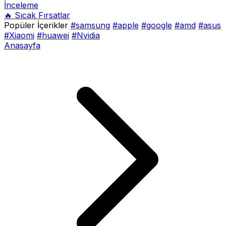
İnceleme
🔥 Sıcak Fırsatlar
Popüler İçerikler
#samsung
#apple
#google
#amd
#asus
#Xiaomi
#huawei
#Nvidia
Anasayfa