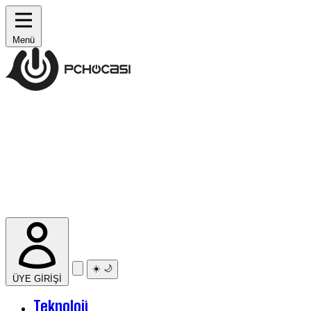
Menü
☀️
🌙
ÜYE GİRİŞİ
Teknoloji