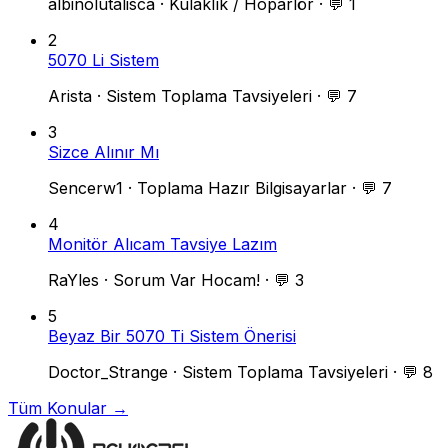
albinolutalisca
·
Kulaklık / Hoparlör
·
💬 1
2
5070 Li Sistem
Arista
·
Sistem Toplama Tavsiyeleri
·
💬 7
3
Sizce Alınır Mı
Sencerw1
·
Toplama Hazır Bilgisayarlar
·
💬 7
4
Monitör Alıcam Tavsiye Lazım
RaYles
·
Sorum Var Hocam!
·
💬 3
5
Beyaz Bir 5070 Ti Sistem Önerisi
Doctor_Strange
·
Sistem Toplama Tavsiyeleri
·
💬 8
Tüm Konular →