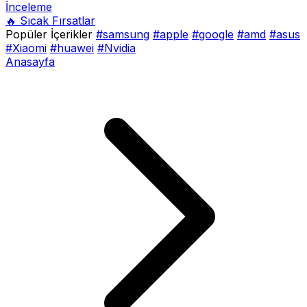
İnceleme
🔥 Sıcak Fırsatlar
Popüler İçerikler
#samsung
#apple
#google
#amd
#asus
#Xiaomi
#huawei
#Nvidia
Anasayfa