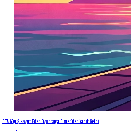
GTA 6'yı Şikayet Eden Oyuncuya Cimer'den Yanıt Geldi