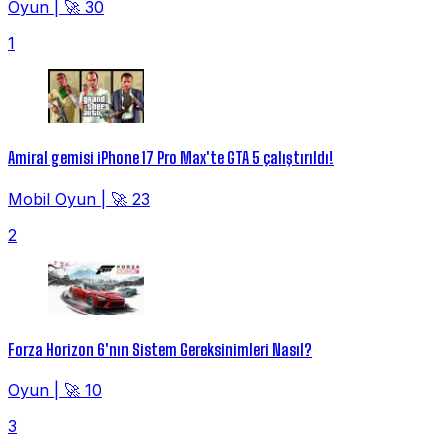
Oyun
|
🚀 30
1
Amiral gemisi iPhone 17 Pro Max'te GTA 5 çalıştırıldı!
Mobil Oyun
|
🚀 23
2
Forza Horizon 6'nın Sistem Gereksinimleri Nasıl?
Oyun
|
🚀 10
3