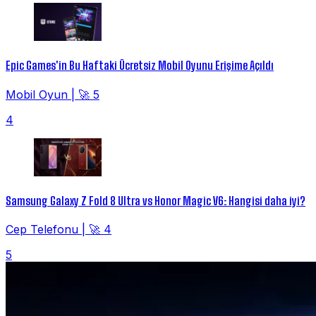
Epic Games'in Bu Haftaki Ücretsiz Mobil Oyunu Erişime Açıldı
Mobil Oyun
|
🚀 5
4
Samsung Galaxy Z Fold 8 Ultra vs Honor Magic V6: Hangisi daha iyi?
Cep Telefonu
|
🚀 4
5