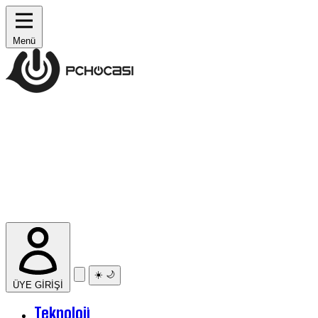
Menü
☀️
🌙
ÜYE GİRİŞİ
Teknoloji