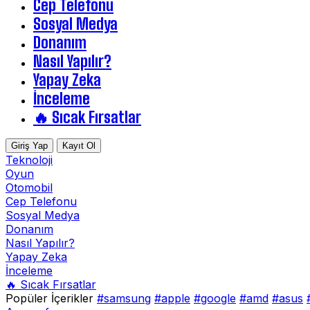
Cep Telefonu
Sosyal Medya
Donanım
Nasıl Yapılır?
Yapay Zeka
İnceleme
🔥 Sıcak Fırsatlar
Giriş Yap
Kayıt Ol
Teknoloji
Oyun
Otomobil
Cep Telefonu
Sosyal Medya
Donanım
Nasıl Yapılır?
Yapay Zeka
İnceleme
🔥 Sıcak Fırsatlar
Popüler İçerikler
#samsung
#apple
#google
#amd
#asus