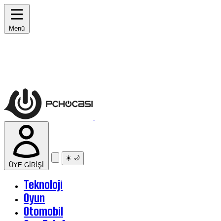
Menü
☀️
🌙
ÜYE GİRİŞİ
Teknoloji
Oyun
Otomobil