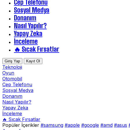
Cep Telefonu
Sosyal Medya
Donanım
Nasıl Yapılır?
Yapay Zeka
İnceleme
🔥 Sıcak Fırsatlar
Giriş Yap
Kayıt Ol
Teknoloji
Oyun
Otomobil
Cep Telefonu
Sosyal Medya
Donanım
Nasıl Yapılır?
Yapay Zeka
İnceleme
🔥 Sıcak Fırsatlar
Popüler İçerikler
#samsung
#apple
#google
#amd
#asus