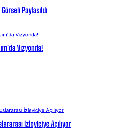
 Görseli Paylaşıldı
sım'da Vizyonda!
lararası İzleyiciye Açılıyor