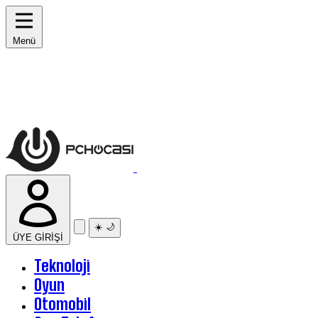
Menü
☀️
🌙
ÜYE GİRİŞİ
Teknoloji
Oyun
Otomobil