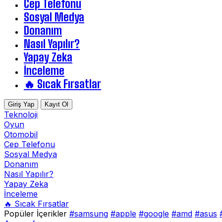
Cep Telefonu
Sosyal Medya
Donanım
Nasıl Yapılır?
Yapay Zeka
İnceleme
🔥 Sıcak Fırsatlar
Giriş Yap
Kayıt Ol
Teknoloji
Oyun
Otomobil
Cep Telefonu
Sosyal Medya
Donanım
Nasıl Yapılır?
Yapay Zeka
İnceleme
🔥 Sıcak Fırsatlar
Popüler İçerikler
#samsung
#apple
#google
#amd
#asus