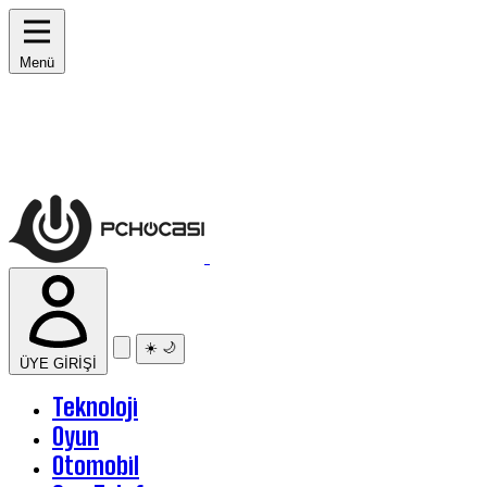
Menü
☀️
🌙
ÜYE GİRİŞİ
Teknoloji
Oyun
Otomobil