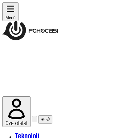
Menü
☀️
🌙
ÜYE GİRİŞİ
Teknoloji