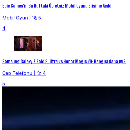
Epic Games'in Bu Haftaki Ücretsiz Mobil Oyunu Erişime Açıldı
Mobil Oyun
|
🚀 5
4
Samsung Galaxy Z Fold 8 Ultra vs Honor Magic V6: Hangisi daha iyi?
Cep Telefonu
|
🚀 4
5