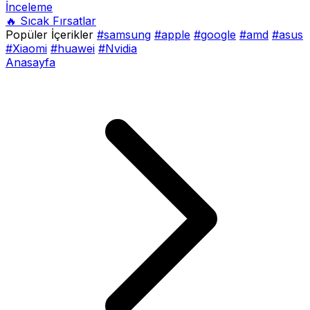
İnceleme
🔥 Sıcak Fırsatlar
Popüler İçerikler
#samsung
#apple
#google
#amd
#asus
#Xiaomi
#huawei
#Nvidia
Anasayfa