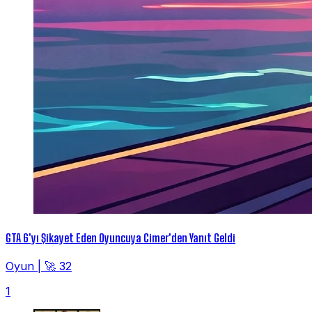
GTA 6'yı Şikayet Eden Oyuncuya Cimer'den Yanıt Geldi
Oyun
|
🚀 32
1