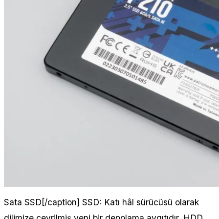
Sata SSD[/caption] SSD: Katı hâl sürücüsü olarak
dilimize çevrilmiş yeni bir depolama aygıtıdır. HDD