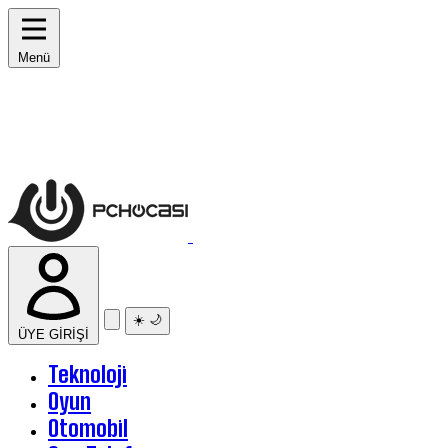
Menü
☀️
🌙
ÜYE GİRİŞİ
Teknoloji
Oyun
Otomobil