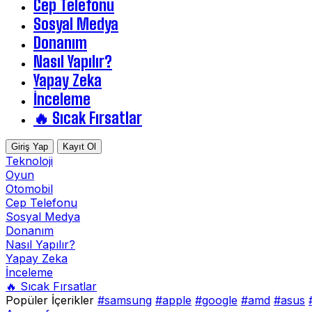
Cep Telefonu
Sosyal Medya
Donanım
Nasıl Yapılır?
Yapay Zeka
İnceleme
🔥 Sıcak Fırsatlar
Giriş Yap
Kayıt Ol
Teknoloji
Oyun
Otomobil
Cep Telefonu
Sosyal Medya
Donanım
Nasıl Yapılır?
Yapay Zeka
İnceleme
🔥 Sıcak Fırsatlar
Popüler İçerikler
#samsung
#apple
#google
#amd
#asus