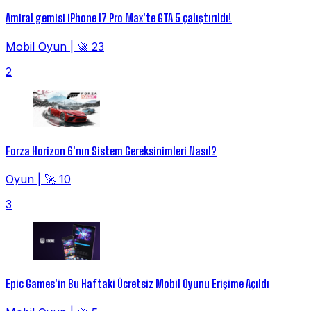
Amiral gemisi iPhone 17 Pro Max'te GTA 5 çalıştırıldı!
Mobil Oyun
|
🚀 23
2
Forza Horizon 6'nın Sistem Gereksinimleri Nasıl?
Oyun
|
🚀 10
3
Epic Games'in Bu Haftaki Ücretsiz Mobil Oyunu Erişime Açıldı