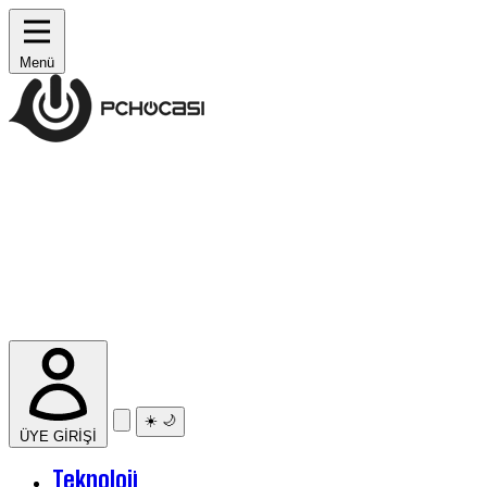
Menü
☀️
🌙
ÜYE GİRİŞİ
Teknoloji