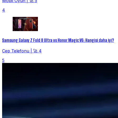
Mobil Oyun
|
🚀 5
4
Samsung Galaxy Z Fold 8 Ultra vs Honor Magic V6: Hangisi daha iyi?
Cep Telefonu
|
🚀 4
5