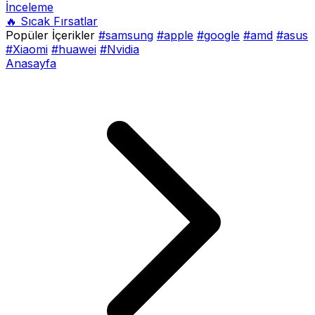
İnceleme
🔥 Sıcak Fırsatlar
Popüler İçerikler
#samsung
#apple
#google
#amd
#asus
#Xiaomi
#huawei
#Nvidia
Anasayfa