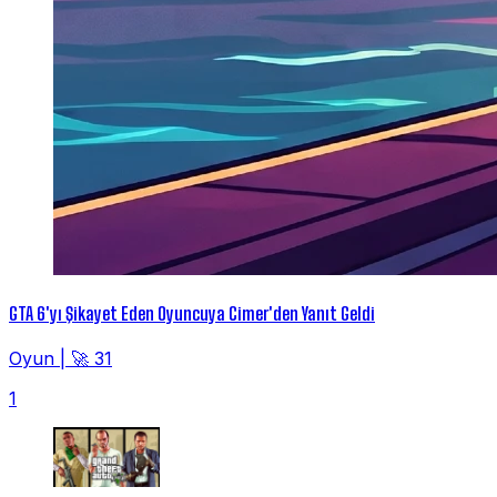
GTA 6'yı Şikayet Eden Oyuncuya Cimer'den Yanıt Geldi
Oyun
|
🚀 31
1