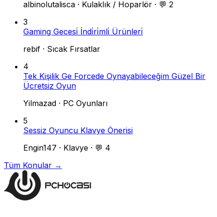
albinolutalisca
·
Kulaklık / Hoparlör
·
💬 2
3
Gaming Gecesi̇ İndi̇ri̇mli̇ Ürünleri̇
rebif
·
Sıcak Fırsatlar
4
Tek Kişilik Ge Forcede Oynayabileceğim Güzel Bir
Ücretsiz Oyun
Yilmazad
·
PC Oyunları
5
Sessiz Oyuncu Klavye Önerisi
Engin147
·
Klavye
·
💬 4
Tüm Konular →