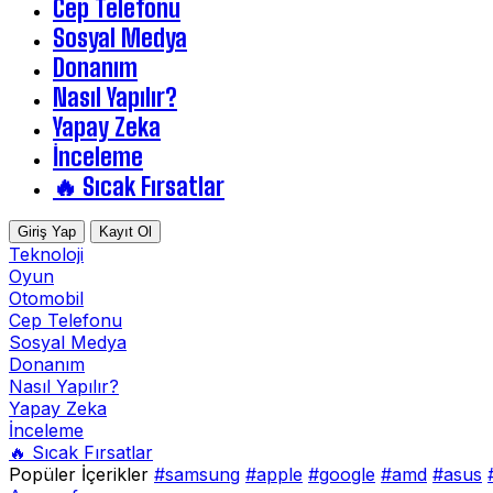
Cep Telefonu
Sosyal Medya
Donanım
Nasıl Yapılır?
Yapay Zeka
İnceleme
🔥 Sıcak Fırsatlar
Giriş Yap
Kayıt Ol
Teknoloji
Oyun
Otomobil
Cep Telefonu
Sosyal Medya
Donanım
Nasıl Yapılır?
Yapay Zeka
İnceleme
🔥 Sıcak Fırsatlar
Popüler İçerikler
#samsung
#apple
#google
#amd
#asus