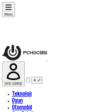
Menü
☀️
🌙
ÜYE GİRİŞİ
Teknoloji
Oyun
Otomobil