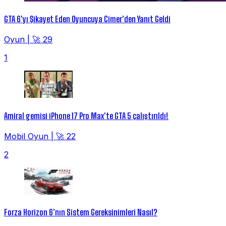
GTA 6'yı Şikayet Eden Oyuncuya Cimer'den Yanıt Geldi
Oyun
|
🚀 29
1
Amiral gemisi iPhone 17 Pro Max'te GTA 5 çalıştırıldı!
Mobil Oyun
|
🚀 22
2
Forza Horizon 6'nın Sistem Gereksinimleri Nasıl?