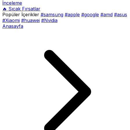
İnceleme
🔥 Sıcak Fırsatlar
Popüler İçerikler
#samsung
#apple
#google
#amd
#asus
#Xiaomi
#huawei
#Nvidia
Anasayfa