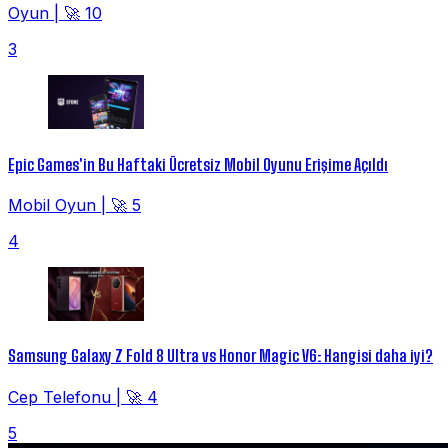
Oyun
|
🚀 10
3
Epic Games'in Bu Haftaki Ücretsiz Mobil Oyunu Erişime Açıldı
Mobil Oyun
|
🚀 5
4
Samsung Galaxy Z Fold 8 Ultra vs Honor Magic V6: Hangisi daha iyi?
Cep Telefonu
|
🚀 4
5