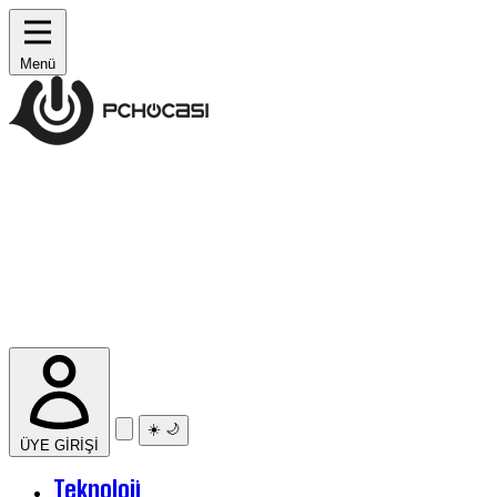
Menü
☀️
🌙
ÜYE GİRİŞİ
Teknoloji